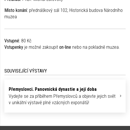
Místo konání:
přednáškový sál 102, Historická budova Národního
muzea
Vstupné:
80 Kč
Vstupenky
je možné zakoupit
on-line
nebo na pokladně muzea.
SOUVISEJÍCÍ VÝSTAVY
Přemyslovci. Panovnická dynastie a její doba
Vydejte se za příběhem Přemyslovců a objevte jejich svět
v unikátní výstavě plné vzácných exponátů!