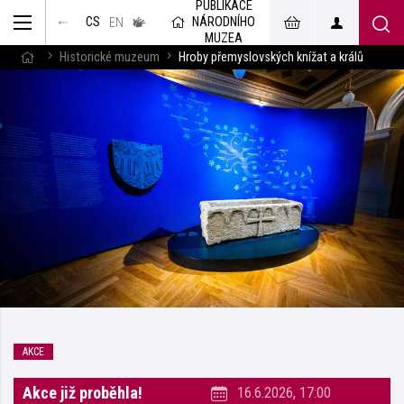
PUBLIKACE
muzeum
NÁRODNÍHO
CS
v českém
EN
znakovém
MUZEA
jazyce
Historické muzeum
Hroby přemyslovských knížat a králů
AKCE
Akce již proběhla!
16.6.2026, 17:00