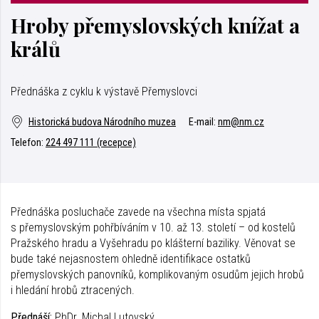
Hroby přemyslovských knížat a
králů
Přednáška z cyklu k výstavě Přemyslovci
Historická budova Národního muzea
E-mail:
nm@nm.cz
Telefon:
224 497 111 (recepce)
Přednáška posluchače zavede na všechna místa spjatá
s přemyslovským pohřbíváním v 10. až 13. století – od kostelů
Pražského hradu a Vyšehradu po klášterní baziliky. Věnovat se
bude také nejasnostem ohledně identifikace ostatků
přemyslovských panovníků, komplikovaným osudům jejich hrobů
i hledání hrobů ztracených.
Přednáší:
PhDr. Michal Lutovský