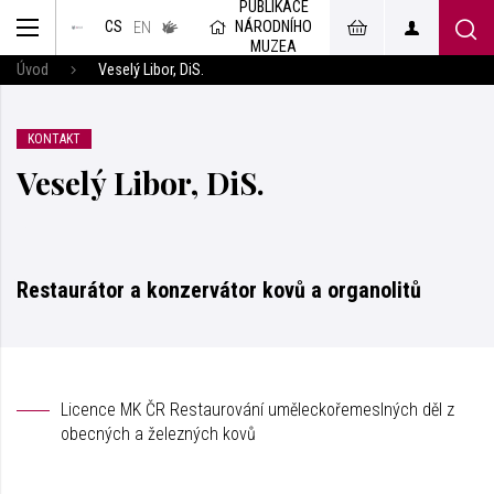
PUBLIKACE
muzeum
NÁRODNÍHO
CS
v českém
EN
znakovém
MUZEA
jazyce
Úvod
Veselý Libor, DiS.
KONTAKT
Veselý Libor, DiS.
Restaurátor a konzervátor kovů a organolitů
Licence MK ČR Restaurování uměleckořemeslných děl z
obecných a železných kovů