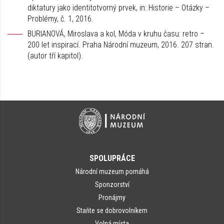
diktatury jako identitotvorný prvek, in: Historie – Otázky –
Problémy, č. 1, 2016.
BURIANOVÁ, Miroslava a kol, Móda v kruhu času: retro –
200 let inspirací. Praha Národní muzeum, 2016. 207 stran.
(autor tří kapitol).
SPOLUPRÁCE
Národní muzeum pomáhá
Sponzorství
Pronájmy
Staňte se dobrovolníkem
Volná místa