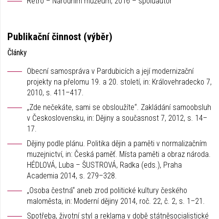
Retro – Národním muzeum, 2016 – spoluautor
Publikační činnost (výběr)
Články
Obecní samospráva v Pardubicích a její modernizační
projekty na přelomu 19. a 20. století, in: Královehradecko 7,
2010, s. 411–417.
„Zde nečekáte, sami se obsloužíte“. Zakládání samoobsluh
v Československu, in: Dějiny a současnost 7, 2012, s. 14–
17.
Dějiny podle plánu. Politika dějin a paměti v normalizačním
muzejnictví, in: Česká paměť. Místa paměti a obraz národa.
HÉDLOVÁ, Luba – ŠUSTROVÁ, Radka (eds.), Praha
Academia 2014, s. 279–328.
„Osoba čestná“ aneb zrod politické kultury českého
maloměsta, in: Moderní dějiny 2014, roč. 22, č. 2, s. 1–21.
Spotřeba, životní styl a reklama v době státněsocialistické