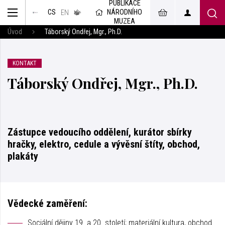
PUBLIKACE
muzeum
NÁRODNÍHO
CS
v českém
EN
znakovém
MUZEA
jazyce
Úvod
Táborský Ondřej, Mgr., Ph.D.
KONTAKT
Táborský Ondřej, Mgr., Ph.D.
Zástupce vedoucího oddělení, kurátor sbírky
hračky, elektro, cedule a vývěsní štíty, obchod,
plakáty
Vědecké zaměření:
Sociální dějiny 19. a 20. století; materiální kultura, obchod