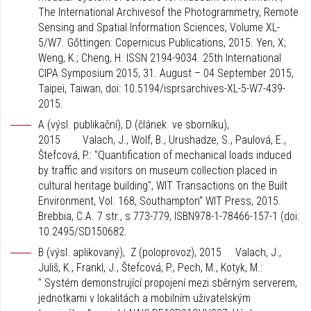
The International Archivesof the Photogrammetry, Remote
Sensing and Spatial Information Sciences, Volume XL-
5/W7. Gőttingen: Copernicus Publications, 2015. Yen, X;
Weng, K.; Cheng, H. ISSN 2194-9034. 25th International
CIPA Symposium 2015, 31. August – 04 September 2015,
Taipei, Taiwan, doi: 10.5194/isprsarchives-XL-5-W7-439-
2015.
A (výsl. publikační), D (článek ve sborníku),
2015 Valach, J., Wolf, B., Urushadze, S., Paulová, E.,
Štefcová, P.: "Quantification of mechanical loads induced
by traffic and visitors on museum collection placed in
cultural heritage building", WIT Transactions on the Built
Environment, Vol. 168, Southampton“ WIT Press, 2015.
Brebbia, C.A. 7 str., s 773-779, ISBN978-1-78466-157-1 (doi:
10.2495/SD150682.
B (výsl. aplikovaný), Z (poloprovoz), 2015 Valach, J.,
Juliš, K., Frankl, J., Štefcová, P., Pech, M., Kotyk, M.:
" Systém demonstrující propojení mezi sběrným serverem,
jednotkami v lokalitách a mobilním uživatelským