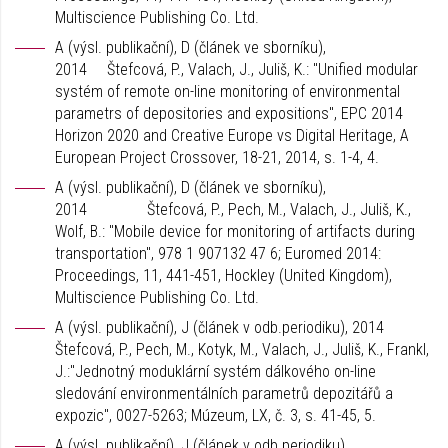
Multiscience Publishing Co. Ltd.
A (výsl. publikační), D (článek ve sborníku),
2014 Štefcová, P., Valach, J., Juliš, K.: "Unified modular
systém of remote on-line monitoring of environmental
parametrs of depositories and expositions", EPC 2014
Horizon 2020 and Creative Europe vs Digital Heritage, A
European Project Crossover, 18-21, 2014, s. 1-4, 4.
A (výsl. publikační), D (článek ve sborníku),
2014 Štefcová, P., Pech, M., Valach, J., Juliš, K.,
Wolf, B.: "Mobile device for monitoring of artifacts during
transportation", 978 1 907132 47 6; Euromed 2014:
Proceedings, 11, 441-451, Hockley (United Kingdom),
Multiscience Publishing Co. Ltd.
A (výsl. publikační), J (článek v odb.periodiku), 2014
Štefcová, P., Pech, M., Kotyk, M., Valach, J., Juliš, K., Frankl,
J.:"Jednotný moduklární systém dálkového on-line
sledování environmentálních parametrů depozitářů a
expozic", 0027-5263; Múzeum, LX, č. 3, s. 41-45, 5.
A (výsl. publikační), J (článek v odb.periodiku),