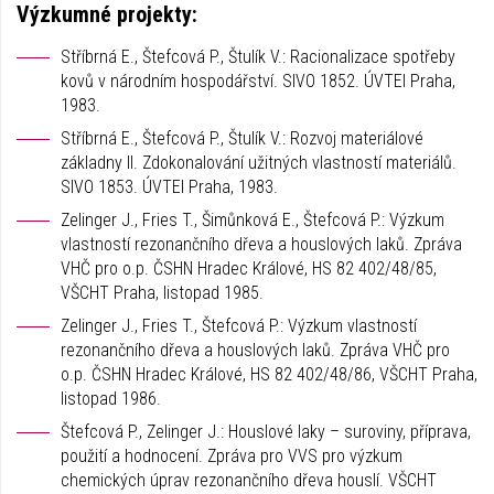
Výzkumné projekty:
Stříbrná E., Štefcová P., Štulík V.: Racionalizace spotřeby
kovů v národním hospodářství. SIVO 1852. ÚVTEI Praha,
1983.
Stříbrná E., Štefcová P., Štulík V.: Rozvoj materiálové
základny II. Zdokonalování užitných vlastností materiálů.
SIVO 1853. ÚVTEI Praha, 1983.
Zelinger J., Fries T., Šimůnková E., Štefcová P.: Výzkum
vlastností rezonančního dřeva a houslových laků. Zpráva
VHČ pro o.p. ČSHN Hradec Králové, HS 82 402/48/85,
VŠCHT Praha, listopad 1985.
Zelinger J., Fries T., Štefcová P.: Výzkum vlastností
rezonančního dřeva a houslových laků. Zpráva VHČ pro
o.p. ČSHN Hradec Králové, HS 82 402/48/86, VŠCHT Praha,
listopad 1986.
Štefcová P., Zelinger J.: Houslové laky – suroviny, příprava,
použití a hodnocení. Zpráva pro VVS pro výzkum
chemických úprav rezonančního dřeva houslí. VŠCHT