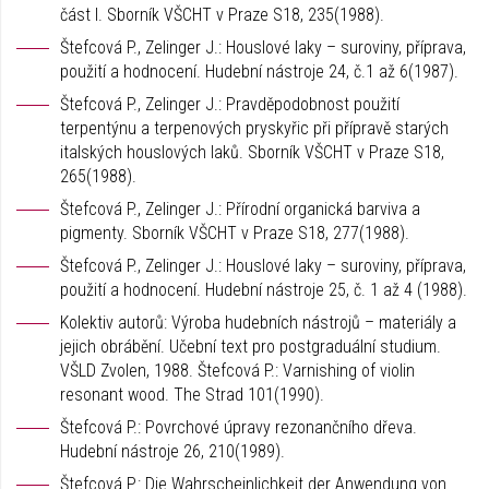
část I. Sborník VŠCHT v Praze S18, 235(1988).
Štefcová P., Zelinger J.: Houslové laky – suroviny, příprava,
použití a hodnocení. Hudební nástroje 24, č.1 až 6(1987).
Štefcová P., Zelinger J.: Pravděpodobnost použití
terpentýnu a terpenových pryskyřic při přípravě starých
italských houslových laků. Sborník VŠCHT v Praze S18,
265(1988).
Štefcová P., Zelinger J.: Přírodní organická barviva a
pigmenty. Sborník VŠCHT v Praze S18, 277(1988).
Štefcová P., Zelinger J.: Houslové laky – suroviny, příprava,
použití a hodnocení. Hudební nástroje 25, č. 1 až 4 (1988).
Kolektiv autorů: Výroba hudebních nástrojů – materiály a
jejich obrábění. Učební text pro postgraduální studium.
VŠLD Zvolen, 1988. Štefcová P.: Varnishing of violin
resonant wood. The Strad 101(1990).
Štefcová P.: Povrchové úpravy rezonančního dřeva.
Hudební nástroje 26, 210(1989).
Štefcová P.: Die Wahrscheinlichkeit der Anwendung von