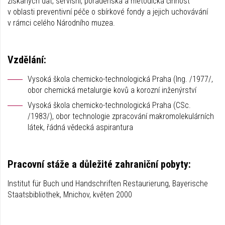
získaných dat, servisní, poradenská a metodická činnost
v oblasti preventivní péče o sbírkové fondy a jejich uchovávání
v rámci celého Národního muzea.
Vzdělání:
Vysoká škola chemicko-technologická Praha (Ing. /1977/,
obor chemická metalurgie kovů a korozní inženýrství
Vysoká škola chemicko-technologická Praha (CSc.
/1983/), obor technologie zpracování makromolekulárních
látek, řádná vědecká aspirantura
Pracovní stáže a důležité zahraniční pobyty:
Institut für Buch und Handschriften Restaurierung, Bayerische
Staatsbibliothek, Mnichov, květen 2000