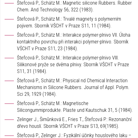
Štefcová P., Schätz M.: Magnetic silicone Rubbers. Rubber
Chem. And Technology 56, 322 (1983).
Štefcová P., Schätz M.: Trvalé magnety s polymerním
pojivem. Sborník VŠCHT v Praze S11, 11 (1984).
Štefcová P., Schätz M.: Interakce polymer-plnivo VII. Úloha
kontaktního povrchu při interakci polymer-plnivo. Sborník
VŠCHT v Praze S11, 23 (1984).
Štefcová P., Schätz M.: Interakce polymer-plnivo VIII.
Silikonové pryže se dvěma plnivy. Sborník VŠCHT v Praze
S11, 31 (1984).
Štefcová P., Schätz M.: Physical nd Chemical Interaction
Mechanisms in Silicone Rubbers. Journal of Appl. Polym.
Sci 29, 1929 (1984).
Štefcová P., Schätz M.: Magnetische
Silicongummiprodukte. Plaste und Kautschuk 31, 5 (1984).
Zelinger J., Šimůnková E., Fries T., Štefcová P.: Rezonanční
dřevo houslí. Sborník VŠCHT v Praze S13, 69(1985).
Štefcová P., Zelinger J.: Fyzikální účinky houslového laku –