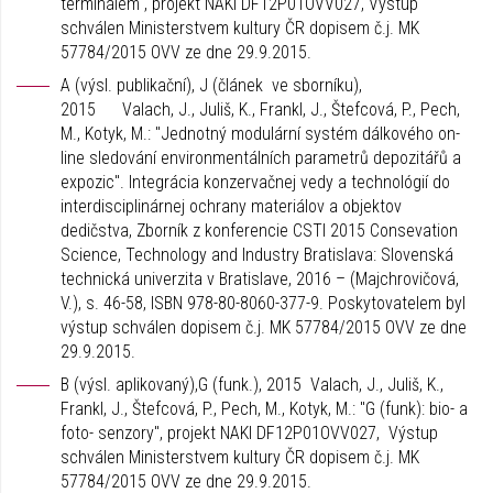
terminálem", projekt NAKI DF12P01OVV027, Výstup
schválen Ministerstvem kultury ČR dopisem č.j. MK
57784/2015 OVV ze dne 29.9.2015.
A (výsl. publikační), J (článek ve sborníku),
2015 Valach, J., Juliš, K., Frankl, J., Štefcová, P., Pech,
M., Kotyk, M.: "Jednotný modulární systém dálkového on-
line sledování environmentálních parametrů depozitářů a
expozic". Integrácia konzervačnej vedy a technológií do
interdisciplinárnej ochrany materiálov a objektov
dedičstva, Zborník z konferencie CSTI 2015 Consevation
Science, Technology and Industry Bratislava: Slovenská
technická univerzita v Bratislave, 2016 – (Majchrovičová,
V.), s. 46-58, ISBN 978-80-8060-377-9. Poskytovatelem byl
výstup schválen dopisem č.j. MK 57784/2015 OVV ze dne
29.9.2015.
B (výsl. aplikovaný),G (funk.), 2015 Valach, J., Juliš, K.,
Frankl, J., Štefcová, P., Pech, M., Kotyk, M.: "G (funk): bio- a
foto- senzory", projekt NAKI DF12P01OVV027, Výstup
schválen Ministerstvem kultury ČR dopisem č.j. MK
57784/2015 OVV ze dne 29.9.2015.