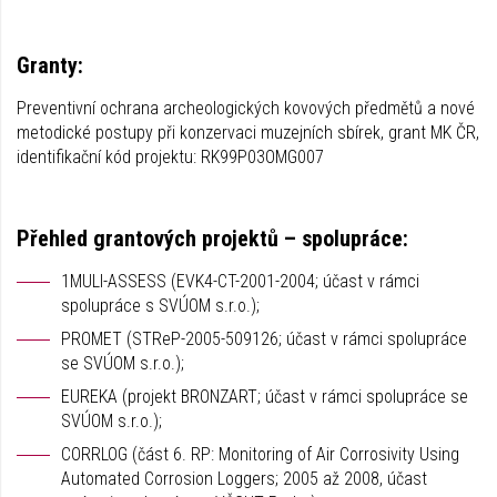
Granty:
Preventivní ochrana archeologických kovových předmětů a nové
metodické postupy při konzervaci muzejních sbírek, grant MK ČR,
identifikační kód projektu: RK99P03OMG007
Přehled grantových projektů – spolupráce:
1MULI-ASSESS (EVK4-CT-2001-2004; účast v rámci
spolupráce s SVÚOM s.r.o.);
PROMET (STReP-2005-509126; účast v rámci spolupráce
se SVÚOM s.r.o.);
EUREKA (projekt BRONZART; účast v rámci spolupráce se
SVÚOM s.r.o.);
CORRLOG (část 6. RP: Monitoring of Air Corrosivity Using
Automated Corrosion Loggers; 2005 až 2008, účast