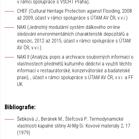
v rámci spolupráce s VŠCHT Praha);
CHEF (Cultural Heritage Protection against Flooding, 2008
až 2009, účast v rámci spolupráce s ÚTAM AV ČR, v.v.i.).
NAKI (Jednotný modulární systém dálkového on-line
sledování environmentálních charakteristik depozitářů a
expozic, 2012 až 2015, účast v rámci spolupráce s ÚTAM
AV ČR, v.v.i.).
NAKI II (Analýza, popis a archivace souborných informací o
vlastnostech předmětů kulturního dědictví a využití těchto
informací v restaurátorské, konzervátorské a badatelské
praxi), , účast v rámci spolupráce s ÚTAM AV ČR, v.v.i. a FF
UK.
Bibliografie:
Šebková J., Beránek M., Štefcová P.: Termodynamické
vlastnosti kapalné slitiny Al-Mg-Si. Kovové materiály 2, 17
(1979)