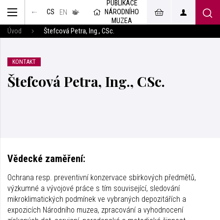
PUBLIKACE
muzeum
NÁRODNÍHO
CS
v českém
EN
znakovém
MUZEA
jazyce
Úvod
Štefcová Petra, Ing., CSc.
KONTAKT
Štefcová Petra, Ing., CSc.
Vědecké zaměření:
Ochrana resp. preventivní konzervace sbírkových předmětů,
výzkumné a vývojové práce s tím související, sledování
mikroklimatických podmínek ve vybraných depozitářích a
expozicích Národního muzea, zpracování a vyhodnocení