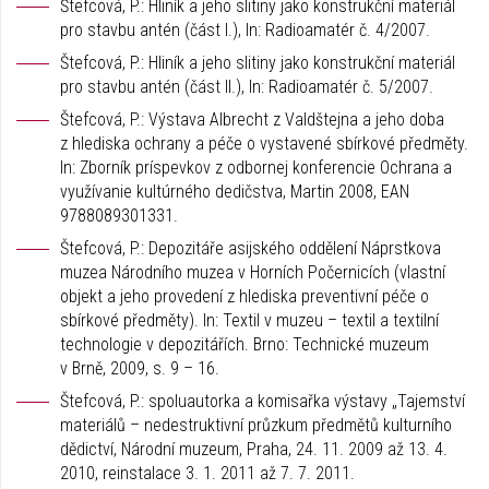
Štefcová, P.: Hliník a jeho slitiny jako konstrukční materiál
pro stavbu antén (část I.), In: Radioamatér č. 4/2007.
Štefcová, P.: Hliník a jeho slitiny jako konstrukční materiál
pro stavbu antén (část II.), In: Radioamatér č. 5/2007.
Štefcová, P.: Výstava Albrecht z Valdštejna a jeho doba
z hlediska ochrany a péče o vystavené sbírkové předměty.
In: Zborník príspevkov z odbornej konferencie Ochrana a
využívanie kultúrného dedičstva, Martin 2008, EAN
9788089301331.
Štefcová, P.: Depozitáře asijského oddělení Náprstkova
muzea Národního muzea v Horních Počernicích (vlastní
objekt a jeho provedení z hlediska preventivní péče o
sbírkové předměty). In: Textil v muzeu – textil a textilní
technologie v depozitářích. Brno: Technické muzeum
v Brně, 2009, s. 9 – 16.
Štefcová, P.: spoluautorka a komisařka výstavy „Tajemství
materiálů – nedestruktivní průzkum předmětů kulturního
dědictví, Národní muzeum, Praha, 24. 11. 2009 až 13. 4.
2010, reinstalace 3. 1. 2011 až 7. 7. 2011.