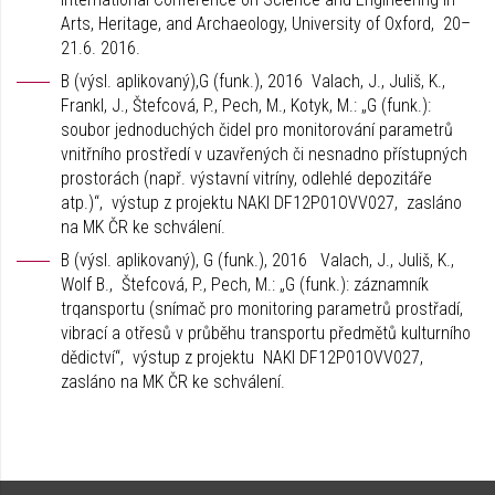
Arts, Heritage, and Archaeology, University of Oxford, 20–
21.6. 2016.
B (výsl. aplikovaný),G (funk.), 2016 Valach, J., Juliš, K.,
Frankl, J., Štefcová, P., Pech, M., Kotyk, M.: „G (funk.):
soubor jednoduchých čidel pro monitorování parametrů
vnitřního prostředí v uzavřených či nesnadno přístupných
prostorách (např. výstavní vitríny, odlehlé depozitáře
atp.)“, výstup z projektu NAKI DF12P01OVV027, zasláno
na MK ČR ke schválení.
B (výsl. aplikovaný), G (funk.), 2016 Valach, J., Juliš, K.,
Wolf B., Štefcová, P., Pech, M.: „G (funk.): záznamník
trqansportu (snímač pro monitoring parametrů prostřadí,
vibrací a otřesů v průběhu transportu předmětů kulturního
dědictví“, výstup z projektu NAKI DF12P01OVV027,
zasláno na MK ČR ke schválení.