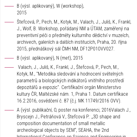
B (výsl. aplikovaný), W (workshop),
2015
Štefcová, P., Pech, M., Kotyk, M., Valach, J., Juliš, K., Frankl,
J., Wolf, B. Workshop, pořádaný NM a ÚTAM, zaměřený na
preventivní péči o předměty kulturního dědictví v muzeích,
archivech, galeriích a dalších institucích, Praha, 20. října
2015, přednáškový sál ČMH NM, DF12P01OVV027.
B (výsl. aplikovaný), N (met), 2015
Valach, J., Juliš, K., Frankl, J., Štefcová, P., Pech, M.,
Kotyk, M., "Metodika sledování a hodnocení světelných
parametrů a biologických indikátorů vnitřního prostředí
depozitářů a expozic". Certifikační orgán Ministerstvo
kultury ČR, Maltézské nám. 1, Praha 1. Datum certifikace
16.2.2016, osvědčení č. 87 (č.j. MK 11749/2016 OVV).
A (výsl. publikační, O, poster na konferenci, 2016Valach J.,
Bryscejn J., Petráňová V., Štefcová P.: „3D shape and
composition documentation of small metallic
archeological objects by SEM“, SEAHA, the 2nd
International Conference on Science and Engineering in