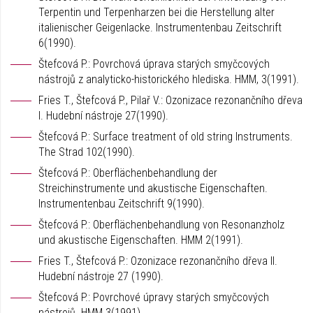
Terpentin und Terpenharzen bei die Herstellung alter
italienischer Geigenlacke. Instrumentenbau Zeitschrift
6(1990).
Štefcová P.: Povrchová úprava starých smyčcových
nástrojů z analyticko-historického hlediska. HMM, 3(1991).
Fries T., Štefcová P., Pilař V.: Ozonizace rezonančního dřeva
I. Hudební nástroje 27(1990).
Štefcová P.: Surface treatment of old string Instruments.
The Strad 102(1990).
Štefcová P.: Oberflächenbehandlung der
Streichinstrumente und akustische Eigenschaften.
Instrumentenbau Zeitschrift 9(1990).
Štefcová P.: Oberflächenbehandlung von Resonanzholz
und akustische Eigenschaften. HMM 2(1991).
Fries T., Štefcová P.: Ozonizace rezonančního dřeva II.
Hudební nástroje 27 (1990).
Štefcová P.: Povrchové úpravy starých smyčcových
nástrojů. HMM 3(1991).