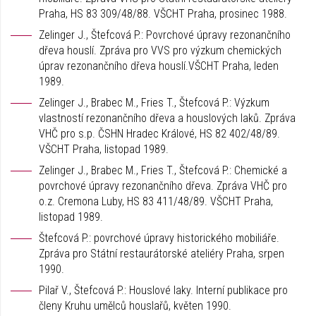
Praha, HS 83 309/48/88. VŠCHT Praha, prosinec 1988.
Zelinger J., Štefcová P.: Povrchové úpravy rezonančního
dřeva houslí. Zpráva pro VVS pro výzkum chemických
úprav rezonančního dřeva houslí.VŠCHT Praha, leden
1989.
Zelinger J., Brabec M., Fries T., Štefcová P.: Výzkum
vlastností rezonančního dřeva a houslových laků. Zpráva
VHČ pro s.p. ČSHN Hradec Králové, HS 82 402/48/89.
VŠCHT Praha, listopad 1989.
Zelinger J., Brabec M., Fries T., Štefcová P.: Chemické a
povrchové úpravy rezonančního dřeva. Zpráva VHČ pro
o.z. Cremona Luby, HS 83 411/48/89. VŠCHT Praha,
listopad 1989.
Štefcová P.: povrchové úpravy historického mobiliáře.
Zpráva pro Státní restaurátorské ateliéry Praha, srpen
1990.
Pilař V., Štefcová P.: Houslové laky. Interní publikace pro
členy Kruhu umělců houslařů, květen 1990.