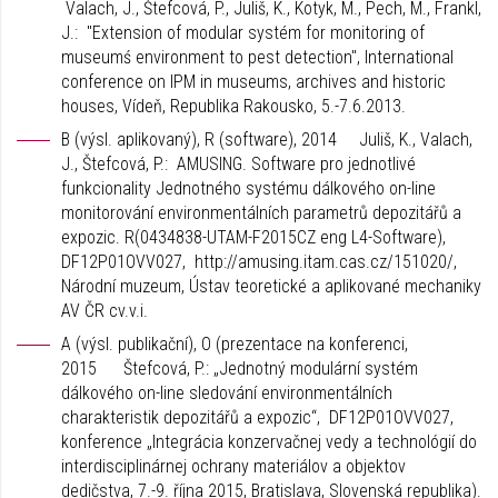
Valach, J., Štefcová, P., Juliš, K., Kotyk, M., Pech, M., Frankl,
J.: "Extension of modular systém for monitoring of
museumś environment to pest detection", International
conference on IPM in museums, archives and historic
houses, Vídeň, Republika Rakousko, 5.-7.6.2013.
B (výsl. aplikovaný), R (software), 2014 Juliš, K., Valach,
J., Štefcová, P.: AMUSING. Software pro jednotlivé
funkcionality Jednotného systému dálkového on-line
monitorování environmentálních parametrů depozitářů a
expozic. R(0434838-UTAM-F2015CZ eng L4-Software),
DF12P01OVV027, http://amusing.itam.cas.cz/151020/,
Národní muzeum, Ústav teoretické a aplikované mechaniky
AV ČR cv.v.i.
A (výsl. publikační), O (prezentace na konferenci,
2015 Štefcová, P.: „Jednotný modulární systém
dálkového on-line sledování environmentálních
charakteristik depozitářů a expozic“, DF12P01OVV027,
konference „Integrácia konzervačnej vedy a technológií do
interdisciplinárnej ochrany materiálov a objektov
dedičstva, 7.-9. října 2015, Bratislava, Slovenská republika).