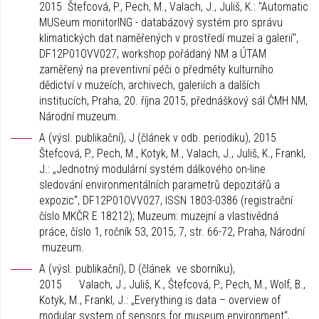
2015 Štefcová, P., Pech, M., Valach, J., Juliš, K.: "Automatic
MUSeum monitorING - databázový systém pro správu
klimatických dat naměřených v prostředí muzeí a galerií",
DF12P01OVV027, workshop pořádaný NM a ÚTAM
zaměřený na preventivní péči o předměty kulturního
dědictví v muzeích, archivech, galeriích a dalších
institucích, Praha, 20. října 2015, přednáškový sál ČMH NM,
Národní muzeum.
A (výsl. publikační), J (článek v odb. periodiku), 2015
Štefcová, P., Pech, M., Kotyk, M., Valach, J., Juliš, K., Frankl,
J.: „Jednotný modulární systém dálkového on-line
sledování environmentálních parametrů depozitářů a
expozic“, DF12P01OVV027, ISSN 1803-0386 (registrační
číslo MKČR E 18212); Muzeum: muzejní a vlastivědná
práce, číslo 1, ročník 53, 2015, 7, str. 66-72, Praha, Národní
muzeum.
A (výsl. publikační), D (článek ve sborníku),
2015 Valach, J., Juliš, K., Štefcová, P., Pech, M., Wolf, B.,
Kotyk, M., Frankl, J.: „Everything is data – overview of
modular system of sensors for museum environment“,