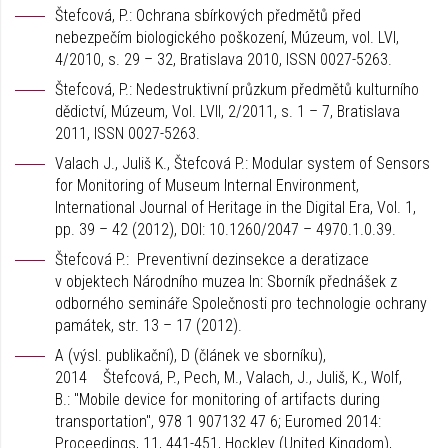
Štefcová, P.: Ochrana sbírkových předmětů před
nebezpečím biologického poškození, Múzeum, vol. LVI,
4/2010, s. 29 – 32, Bratislava 2010, ISSN 0027-5263.
Štefcová, P.: Nedestruktivní průzkum předmětů kulturního
dědictví, Múzeum, Vol. LVII, 2/2011, s. 1 – 7, Bratislava
2011, ISSN 0027-5263.
Valach J., Juliš K., Štefcová P.: Modular system of Sensors
for Monitoring of Museum Internal Environment,
International Journal of Heritage in the Digital Era, Vol. 1,
pp. 39 – 42 (2012), DOI: 10.1260/2047 – 4970.1.0.39.
Štefcová P.: Preventivní dezinsekce a deratizace
v objektech Národního muzea In: Sborník přednášek z
odborného semináře Společnosti pro technologie ochrany
památek, str. 13 – 17 (2012).
A (výsl. publikační), D (článek ve sborníku),
2014 Štefcová, P., Pech, M., Valach, J., Juliš, K., Wolf,
B.: "Mobile device for monitoring of artifacts during
transportation", 978 1 907132 47 6; Euromed 2014:
Proceedings, 11, 441-451, Hockley (United Kingdom),