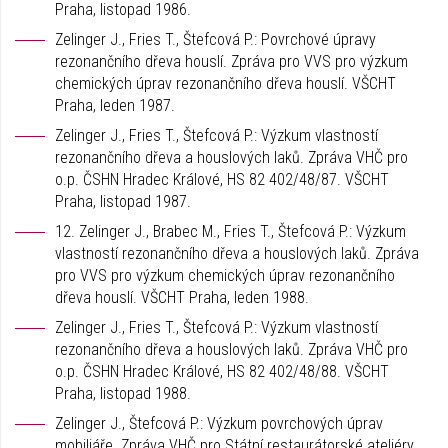
Praha, listopad 1986.
Zelinger J., Fries T., Štefcová P.: Povrchové úpravy
rezonančního dřeva houslí. Zpráva pro VVS pro výzkum
chemických úprav rezonančního dřeva houslí. VŠCHT
Praha, leden 1987.
Zelinger J., Fries T., Štefcová P.: Výzkum vlastností
rezonančního dřeva a houslových laků. Zpráva VHČ pro
o.p. ČSHN Hradec Králové, HS 82 402/48/87. VŠCHT
Praha, listopad 1987.
12. Zelinger J., Brabec M., Fries T., Štefcová P.: Výzkum
vlastností rezonančního dřeva a houslových laků. Zpráva
pro VVS pro výzkum chemických úprav rezonančního
dřeva houslí. VŠCHT Praha, leden 1988.
Zelinger J., Fries T., Štefcová P.: Výzkum vlastností
rezonančního dřeva a houslových laků. Zpráva VHČ pro
o.p. ČSHN Hradec Králové, HS 82 402/48/88. VŠCHT
Praha, listopad 1988.
Zelinger J., Štefcová P.: Výzkum povrchových úprav
mobiliáře. Zpráva VHČ pro Státní restaurátorské ateliéry