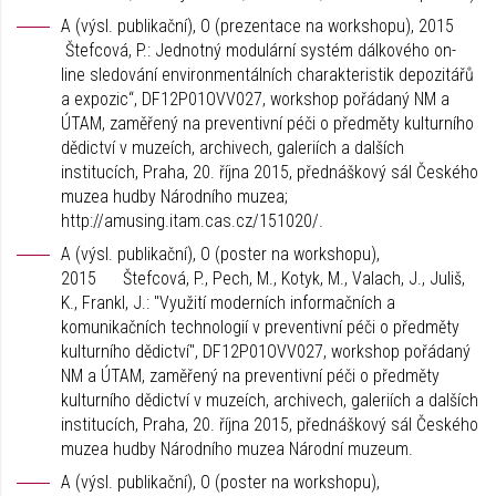
A (výsl. publikační), O (prezentace na workshopu), 2015
Štefcová, P.: Jednotný modulární systém dálkového on-
line sledování environmentálních charakteristik depozitářů
a expozic“, DF12P01OVV027, workshop pořádaný NM a
ÚTAM, zaměřený na preventivní péči o předměty kulturního
dědictví v muzeích, archivech, galeriích a dalších
institucích, Praha, 20. října 2015, přednáškový sál Českého
muzea hudby Národního muzea;
http://amusing.itam.cas.cz/151020/.
A (výsl. publikační), O (poster na workshopu),
2015 Štefcová, P., Pech, M., Kotyk, M., Valach, J., Juliš,
K., Frankl, J.: "Využití moderních informačních a
komunikačních technologií v preventivní péči o předměty
kulturního dědictví", DF12P01OVV027, workshop pořádaný
NM a ÚTAM, zaměřený na preventivní péči o předměty
kulturního dědictví v muzeích, archivech, galeriích a dalších
institucích, Praha, 20. října 2015, přednáškový sál Českého
muzea hudby Národního muzea Národní muzeum.
A (výsl. publikační), O (poster na workshopu),