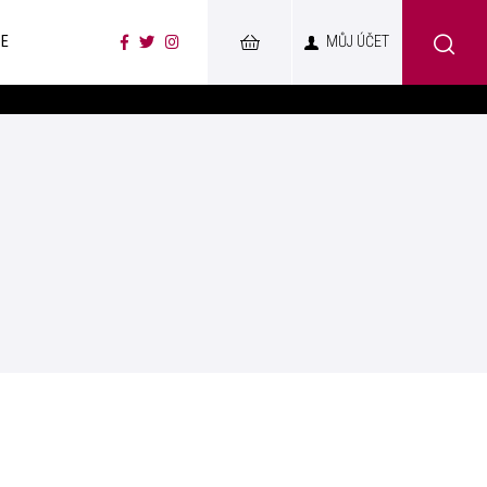
CE
MŮJ ÚČET