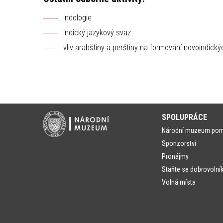
indologie
indický jazykový svaz
vliv arabštiny a perštiny na formování novoindický
SPOLUPRÁCE
Národní muzeum po
Sponzorství
Pronájmy
Staňte se dobrovolní
Volná místa