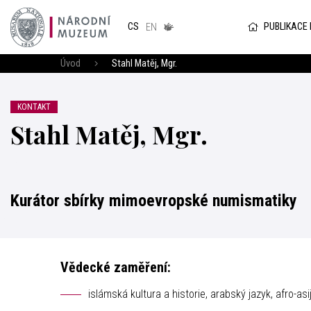
Národním
muzeum
PUBLIKACE
CS
v českém
EN
znakovém
jazyce
Úvod
Stahl Matěj, Mgr.
KONTAKT
Stahl Matěj, Mgr.
Kurátor sbírky mimoevropské numismatiky
Vědecké zaměření:
islámská kultura a historie, arabský jazyk, afro-asi