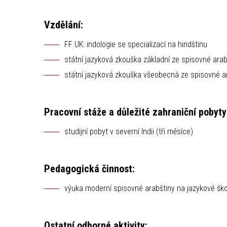
Vzdělání:
FF UK: indologie se specializací na hindštinu
státní jazyková zkouška základní ze spisovné arab
státní jazyková zkouška všeobecná ze spisovné ar
Pracovní stáže a důležité zahraniční pobyty
studijní pobyt v severní Indii (tři měsíce)
Pedagogická činnost:
výuka moderní spisovné arabštiny na jazykové ško
Ostatní odborné aktivity: