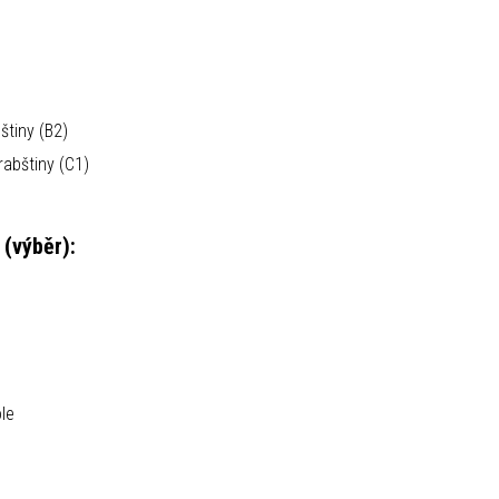
štiny (B2)
abštiny (C1)
 (výběr):
le