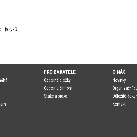
ch jazyků.
PRO BADATELE
O NÁS
máhá
Odborné složky
Novinky
Odborná činnost
Organizační st
Stáže a praxe
Důležité doku
kem
Kontakt