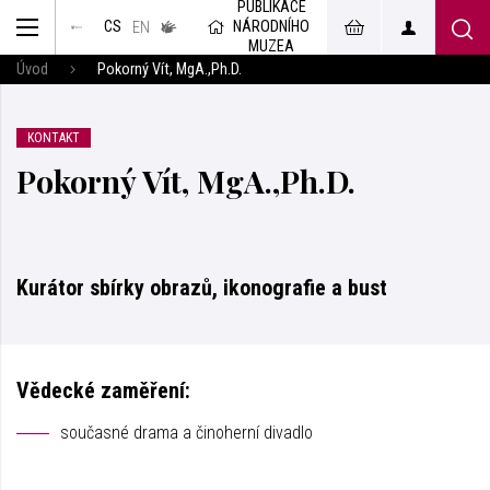
PUBLIKACE
muzeum
NÁRODNÍHO
CS
v českém
EN
znakovém
MUZEA
jazyce
Úvod
Pokorný Vít, MgA.,Ph.D.
KONTAKT
Pokorný Vít, MgA.,Ph.D.
Kurátor sbírky obrazů, ikonografie a bust
Vědecké zaměření:
současné drama a činoherní divadlo