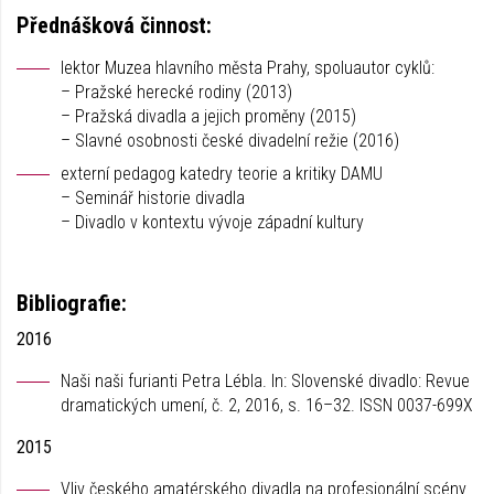
Přednášková činnost:
lektor Muzea hlavního města Prahy, spoluautor cyklů:
– Pražské herecké rodiny (2013)
– Pražská divadla a jejich proměny (2015)
– Slavné osobnosti české divadelní režie (2016)
externí pedagog katedry teorie a kritiky DAMU
– Seminář historie divadla
– Divadlo v kontextu vývoje západní kultury
Bibliografie:
2016
Naši naši furianti Petra Lébla. In: Slovenské divadlo: Revue
dramatických umení, č. 2, 2016, s. 16–32. ISSN 0037-699X
2015
Vliv českého amatérského divadla na profesionální scény