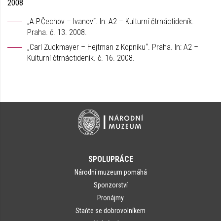
2008
„A.P.Čechov – Ivanov“. In: A2 – Kulturní čtrnáctideník.
Praha. č. 13. 2008.
„Carl Zuckmayer – Hejtman z Kopníku“. Praha. In: A2 –
Kulturní čtrnáctideník. č. 16. 2008.
SPOLUPRÁCE
Národní muzeum pomáhá
Sponzorství
Pronájmy
Staňte se dobrovolníkem