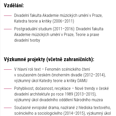
Vzdělání:
Divadelní fakulta Akademie múzických umění v Praze,
Katedra teorie a kritiky (2006–2011)
Postgraduální studium (2011–2016): Divadelní fakulta
Akademie múzických umění v Praze, Teorie a praxe
divadelní tvorby
Výzkumné projekty (včetně zahraničních):
V hlavní roli text – Fenomén scénického čtení
v současném českém činoherním divadle (2012–2014),
výzkumný úkol Katedry teorie a kritiky DAMU
Pohyblivost, dočasnost, recyklace – Nové trendy v české
divadelní architektuře po roce 1989 (2013–2015),
výzkumný úkol divadelního oddělení Národního muzea
Současné evropské drama, nazírané z hlediska textového,
scénického a sociologického (2014–2015), výzkumný úkol