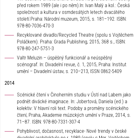
před rokem 1989 (ale i po něm).In: Ivan Malý a kol.: Česká
společnost a kultura v osmdesátých letech dvacátého
století.Praha: Národní muzeum, 2015, s. 181–192. ISBN:
978-80-7036-470-3
Recyklované divadlo/Recycled Theatre (spolu s Vojtěchem
Poláčkem). Praha: Grada Publishing, 2015, 368 s., ISBN:
978-80-247-5751-3
Valtr Meluzin – úspěšný funkcionář a neúspěšný
scénograf. In: Divadelní revue, č. 1, 2015, Praha: Institut
umění – Divadelní ústav, s. 210–213, ISSN 0862-5409
2014
Scénické čtení v Činoherním studiu v Ústí nad Labem jako
podnět divácké imaginace. In: Jobertová, Daniela (ed.) a
kolektiv: V hlavní roli text. Podoby a proměny scénického
čtení, Praha, Akademie múzických umění v Praze, 2014, s.
71–87. ISBN: 978-80-7331-307-4
Pohyblivost, dočasnost, recyklace- Nové trendy v české
divadelní architektuře po r. 1989.(spolu s Mgr. Vojtěchem