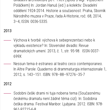
Poláčkem) In: Jordan Hanuš (ed.) a kolektiv: Divadelní
oddělení 1924-2014. Historie a současnost. Praha, Sborník
Národního muzea v Praze, řada A-Historie, roč. 68, 2014,
3–4, ISSN: 0036-5335.
2013
Výchova k tvorbě: výchova k sebeprezentaci nebo k
výkladu existence? In: Slovenské divadlo: Revue
dramatických umení. 2013, č. 1, str. 95-98. ISSN 0037-
699X
Nessun tema è estraneo al teatro ceco contemporaneo.
In Altre Parole: Quaderno di drammaturgia internazionale 1,
2012, s. 143–151. ISBN: 978–88–97276–35-7
2012
Sodobni češki drami ni tuja nobena tema (Současnému
českému dramatu není žádné téma cizí). In: Sodobna
češka drama. Festival Maribor. Ljubjana. 2012. ISBN: 978-
961-92715-6-8