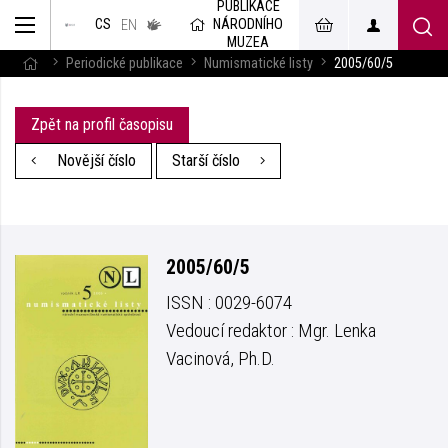
PUBLIKACE
muzeum
NÁRODNÍHO
CS
v českém
EN
znakovém
MUZEA
jazyce
Periodické publikace
Numismatické listy
2005/60/5
Zpět na profil časopisu
Novější číslo
Starší číslo
2005/60/5
ISSN : 0029-6074
Vedoucí redaktor : Mgr. Lenka
Vacinová, Ph.D.