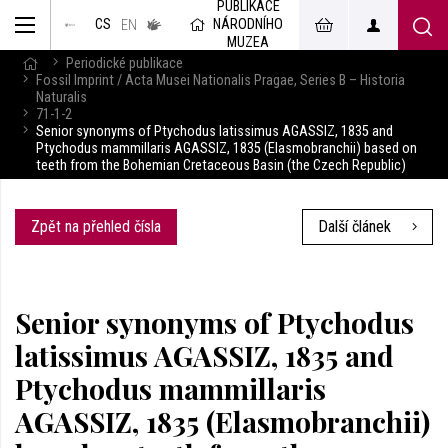
PUBLIKACE
muzeum
NÁRODNÍHO
CS
v českém
EN
znakovém
MUZEA
jazyce
Periodické publikace
Fossil Imprint / Acta Musei Nationalis Pragae, Series B – Historia
Naturalis
71-1-2
Senior synonyms of Ptychodus latissimus AGASSIZ, 1835 and
Ptychodus mammillaris AGASSIZ, 1835 (Elasmobranchii) based on
teeth from the Bohemian Cretaceous Basin (the Czech Republic)
Zpět na přehled čísla
Další článek
Senior synonyms of Ptychodus
latissimus AGASSIZ, 1835 and
Ptychodus mammillaris
AGASSIZ, 1835 (Elasmobranchii)