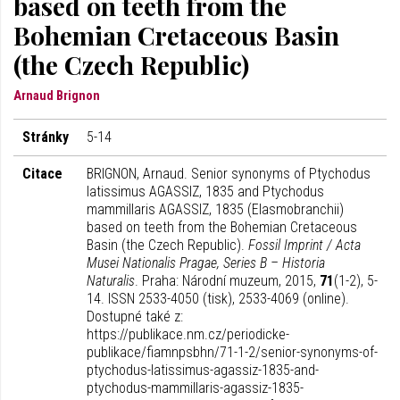
based on teeth from the
Bohemian Cretaceous Basin
(the Czech Republic)
Arnaud Brignon
Stránky
5-14
Citace
BRIGNON, Arnaud. Senior synonyms of Ptychodus
latissimus AGASSIZ, 1835 and Ptychodus
mammillaris AGASSIZ, 1835 (Elasmobranchii)
based on teeth from the Bohemian Cretaceous
Basin (the Czech Republic).
Fossil Imprint / Acta
Musei Nationalis Pragae, Series B – Historia
Naturalis
. Praha: Národní muzeum, 2015,
71
(1-2), 5-
14. ISSN 2533-4050 (tisk), 2533-4069 (online).
Dostupné také z:
https://publikace.nm.cz/periodicke-
publikace/fiamnpsbhn/71-1-2/senior-synonyms-of-
ptychodus-latissimus-agassiz-1835-and-
ptychodus-mammillaris-agassiz-1835-