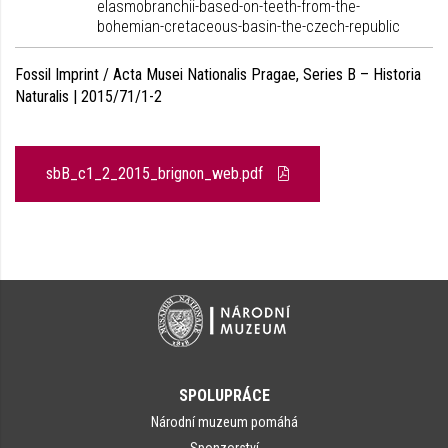
elasmobranchii-based-on-teeth-from-the-
bohemian-cretaceous-basin-the-czech-republic
Fossil Imprint / Acta Musei Nationalis Pragae, Series B – Historia
Naturalis | 2015/71/1-2
sbB_c1_2_2015_brignon_web.pdf
SPOLUPRÁCE
Národní muzeum pomáhá