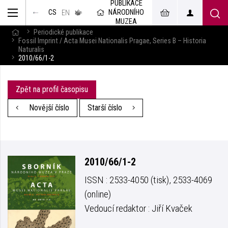
PUBLIKACE
muzeum
NÁRODNÍHO
CS
v českém
EN
znakovém
MUZEA
jazyce
Periodické publikace
Fossil Imprint / Acta Musei Nationalis Pragae, Series B – Historia
Naturalis
2010/66/1-2
Zpět na profil časopisu
Novější číslo
Starší číslo
2010/66/1-2
ISSN : 2533-4050 (tisk), 2533-4069
(online)
Vedoucí redaktor : Jiří Kvaček