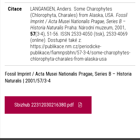
Citace
LANGANGEN, Anders. Some Charophytes
(Chlorophyta, Charales) from Alaska, USA.
Fossil
Imprint / Acta Musei Nationalis Pragae, Series B –
Historia Naturalis
Praha: Národní muzeum, 2001,
57
(3-4), 51-56. ISSN 2533-4050 (tisk), 2533-4069
(online). Dostupné také z:
https://publikace.nm.cz/periodicke-
publikace/fiamnpsbhn/57-3-4/some-charophytes-
chlorophyta-charales-from-alaska-usa
Fossil Imprint / Acta Musei Nationalis Pragae, Series B – Historia
Naturalis | 2001/57/3-4
Sbizhub 22312030216380.pdf