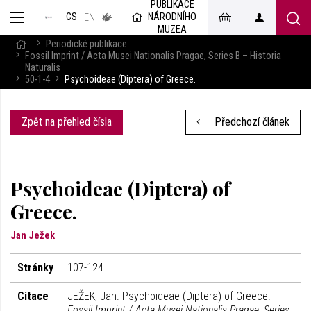
PUBLIKACE
muzeum
NÁRODNÍHO
CS
v českém
EN
znakovém
MUZEA
jazyce
Periodické publikace
Fossil Imprint / Acta Musei Nationalis Pragae, Series B – Historia
Naturalis
50-1-4
Psychoideae (Diptera) of Greece.
Zpět na přehled čísla
Předchozí článek
Psychoideae (Diptera) of
Greece.
Jan Ježek
Stránky
107-124
Citace
JEŽEK, Jan. Psychoideae (Diptera) of Greece.
Fossil Imprint / Acta Musei Nationalis Pragae, Series