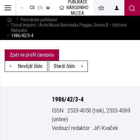
PUBLIKACE
muzeum
NÁRODNÍHO
CS
v českém
EN
znakovém
MUZEA
jazyce
Periodické publikace
Fossil Imprint / Acta Musei Nationalis Pragae, Series B – Historia
Naturalis
1986/42/3-4
Zpět na profil časopisu
Novější číslo
Starší číslo
1986/42/3-4
ISSN : 2533-4050 (tisk), 2533-4069
(online)
Vedoucí redaktor : Jiří Kvaček