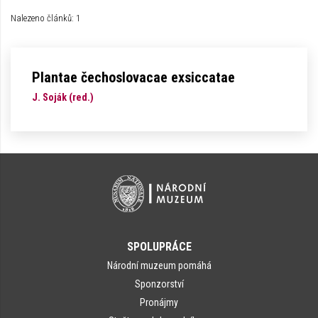
Nalezeno článků: 1
Plantae čechoslovacae exsiccatae
J. Soják (red.)
SPOLUPRÁCE
Národní muzeum pomáhá
Sponzorství
Pronájmy