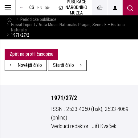
PUBLIKACE
muzeum
NÁRODNÍHO
CS
v českém
EN
znakovém
MUZEA
jazyce
Periodické publikace
Fossil Imprint / Acta Musei Nationalis Pragae, Series B – Historia
Naturalis
1971/27/2
Zpět na profil časopisu
Novější číslo
Starší číslo
1971/27/2
ISSN : 2533-4050 (tisk), 2533-4069
(online)
Vedoucí redaktor : Jiří Kvaček