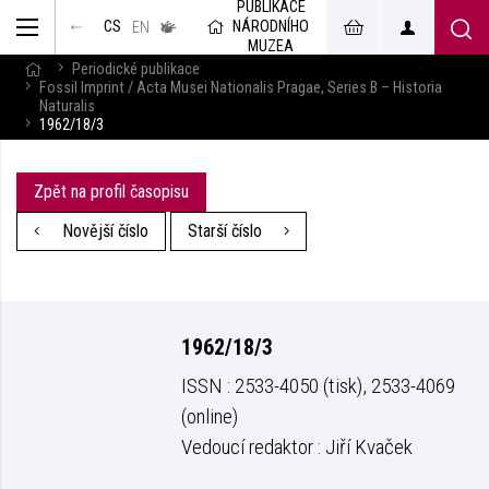
PUBLIKACE
muzeum
NÁRODNÍHO
CS
v českém
EN
znakovém
MUZEA
jazyce
Periodické publikace
Fossil Imprint / Acta Musei Nationalis Pragae, Series B – Historia
Naturalis
1962/18/3
Zpět na profil časopisu
Novější číslo
Starší číslo
1962/18/3
ISSN : 2533-4050 (tisk), 2533-4069
(online)
Vedoucí redaktor : Jiří Kvaček