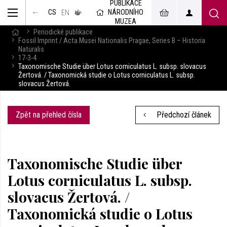
PUBLIKACE
muzeum
NÁRODNÍHO
CS
v českém
EN
znakovém
MUZEA
jazyce
Periodické publikace
Fossil Imprint / Acta Musei Nationalis Pragae, Series B – Historia
Naturalis
17-3-4
Taxonomische Studie über Lotus corniculatus L. subsp. slovacus
Žertová. / Taxonomická studie o Lotus corniculatus L. subsp.
slovacus Žertová.
Zpět na přehled čísla
Předchozí článek
Taxonomische Studie über
Lotus corniculatus L. subsp.
slovacus Žertová. /
Taxonomická studie o Lotus