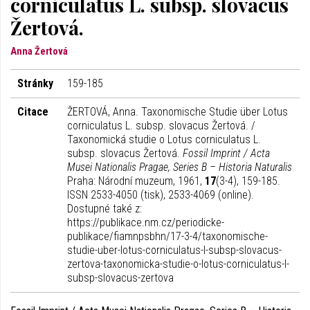
corniculatus L. subsp. slovacus
Žertová.
Anna Žertová
Stránky
159-185
Citace
ŽERTOVÁ, Anna. Taxonomische Studie über Lotus
corniculatus L. subsp. slovacus Žertová. /
Taxonomická studie o Lotus corniculatus L.
subsp. slovacus Žertová.
Fossil Imprint / Acta
Musei Nationalis Pragae, Series B – Historia Naturalis
Praha: Národní muzeum, 1961,
17
(3-4), 159-185.
ISSN 2533-4050 (tisk), 2533-4069 (online).
Dostupné také z:
https://publikace.nm.cz/periodicke-
publikace/fiamnpsbhn/17-3-4/taxonomische-
studie-uber-lotus-corniculatus-l-subsp-slovacus-
zertova-taxonomicka-studie-o-lotus-corniculatus-l-
subsp-slovacus-zertova