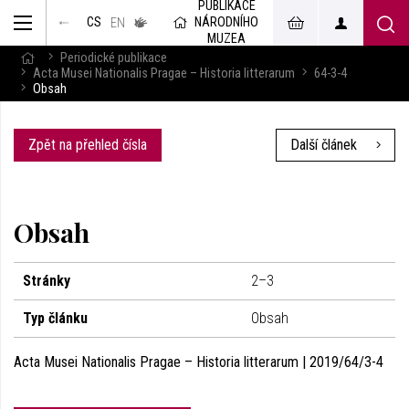
PUBLIKACE
muzeum
NÁRODNÍHO
CS
v českém
EN
znakovém
MUZEA
jazyce
Periodické publikace
Acta Musei Nationalis Pragae – Historia litterarum
64-3-4
Obsah
Zpět na přehled čísla
Další článek
Obsah
Stránky
2–3
Typ článku
Obsah
Acta Musei Nationalis Pragae – Historia litterarum | 2019/64/3-4