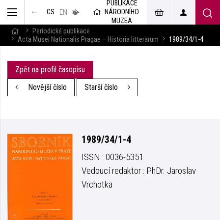
PUBLIKACE
muzeum
NÁRODNÍHO
CS
v českém
EN
znakovém
MUZEA
jazyce
Periodické publikace
Acta Musei Nationalis Pragae – Historia litterarum
1989/34/1-4
Zpět na profil časopisu
Novější číslo
Starší číslo
1989/34/1-4
ISSN : 0036-5351
Vedoucí redaktor : PhDr. Jaroslav
Vrchotka