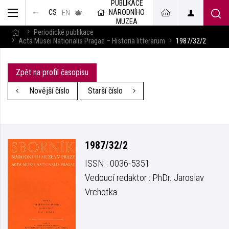
PUBLIKACE
muzeum
NÁRODNÍHO
CS
v českém
EN
znakovém
MUZEA
jazyce
Periodické publikace
Acta Musei Nationalis Pragae – Historia litterarum
1987/32/2
Zpět na profil časopisu
Novější číslo
Starší číslo
1987/32/2
ISSN : 0036-5351
Vedoucí redaktor : PhDr. Jaroslav
Vrchotka