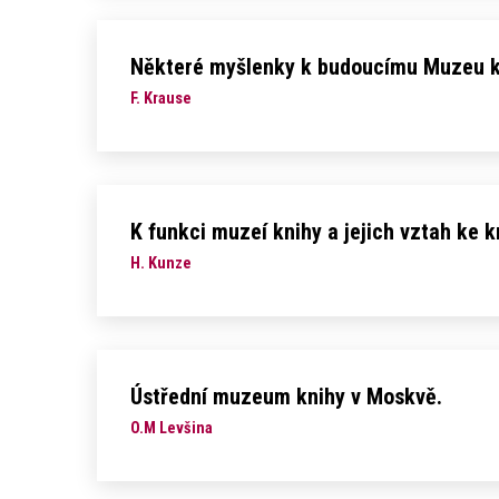
Některé myšlenky k budoucímu Muzeu kn
F. Krause
K funkci muzeí knihy a jejich vztah ke 
H. Kunze
Ústřední muzeum knihy v Moskvě.
O.M Levšina