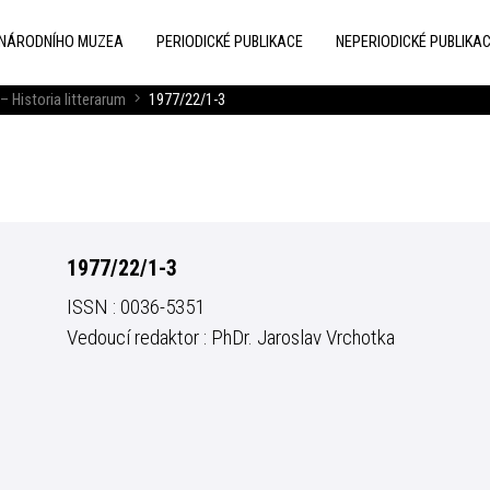
 NÁRODNÍHO MUZEA
PERIODICKÉ PUBLIKACE
NEPERIODICKÉ PUBLIKA
– Historia litterarum
1977/22/1-3
1977/22/1-3
ISSN : 0036-5351
Vedoucí redaktor : PhDr. Jaroslav Vrchotka