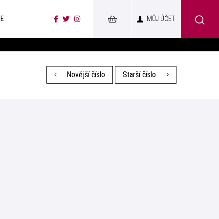
CE
MŮJ ÚČET
Novější číslo
Starší číslo