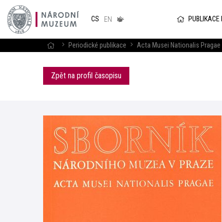
Národním
muzeum
PUBLIKACE
CS
v českém
EN
znakovém
jazyce
Periodické publikace
Acta Musei Nationalis Pragae 
Zpět na profil časopisu