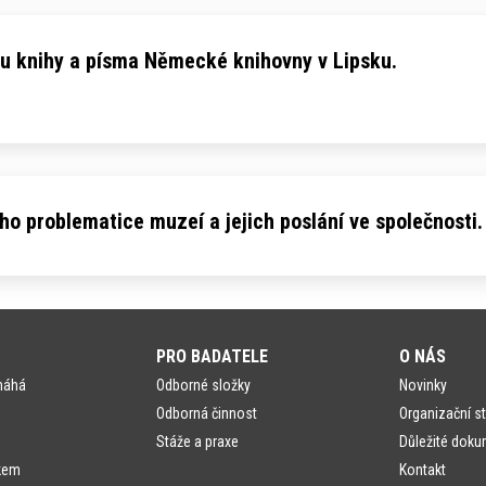
 knihy a písma Německé knihovny v Lipsku.
 problematice muzeí a jejich poslání ve společnosti.
PRO BADATELE
O NÁS
máhá
Odborné složky
Novinky
Odborná činnost
Organizační st
Stáže a praxe
Důležité doku
kem
Kontakt