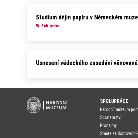
Studium dějin papíru v Německém muzeu
W. Schlieder
Usnesení vědeckého zasedání věnovaného
SPOLUPRÁCE
Národní muzeum po
Sponzorství
Pronájmy
Staňte se dobrovolní