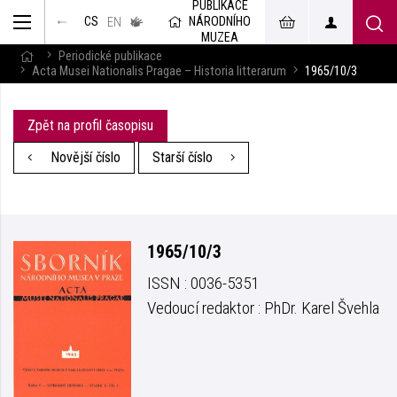
PUBLIKACE
muzeum
NÁRODNÍHO
CS
v českém
EN
znakovém
MUZEA
jazyce
Periodické publikace
Acta Musei Nationalis Pragae – Historia litterarum
1965/10/3
Zpět na profil časopisu
Novější číslo
Starší číslo
1965/10/3
ISSN : 0036-5351
Vedoucí redaktor : PhDr. Karel Švehla