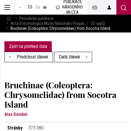
PUBLIKACE
muzeum
NÁRODNÍHO
CS
v českém
EN
znakovém
MUZEA
jazyce
Periodické publikace
Acta Entomologica Musei Nationalis Pragae
52-sppl2
Bruchinae (Coleoptera: Chrysomelidae) from Socotra Island
Zpět na přehled čísla
Předchozí článek
Další článek
Bruchinae (Coleoptera:
Chrysomelidae) from Socotra
Island
Alex Delobel
Stránky
373-380