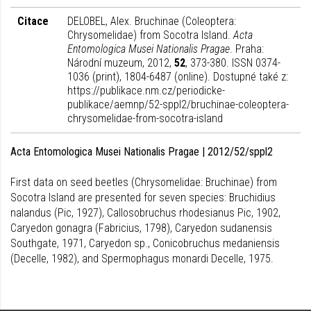
Citace
DELOBEL, Alex. Bruchinae (Coleoptera:
Chrysomelidae) from Socotra Island.
Acta
Entomologica Musei Nationalis Pragae
. Praha:
Národní muzeum, 2012,
52
, 373-380. ISSN 0374-
1036 (print), 1804-6487 (online). Dostupné také z:
https://publikace.nm.cz/periodicke-
publikace/aemnp/52-sppl2/bruchinae-coleoptera-
chrysomelidae-from-socotra-island
Acta Entomologica Musei Nationalis Pragae | 2012/52/sppl2
First data on seed beetles (Chrysomelidae: Bruchinae) from
Socotra Island are presented for seven species: Bruchidius
nalandus (Pic, 1927), Callosobruchus rhodesianus Pic, 1902,
Caryedon gonagra (Fabricius, 1798), Caryedon sudanensis
Southgate, 1971, Caryedon sp., Conicobruchus medaniensis
(Decelle, 1982), and Spermophagus monardi Decelle, 1975.