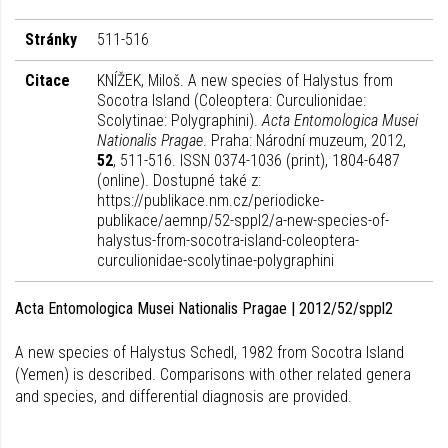
Stránky
511-516
Citace
KNÍŽEK, Miloš. A new species of Halystus from
Socotra Island (Coleoptera: Curculionidae:
Scolytinae: Polygraphini).
Acta Entomologica Musei
Nationalis Pragae
. Praha: Národní muzeum, 2012,
52
, 511-516. ISSN 0374-1036 (print), 1804-6487
(online). Dostupné také z:
https://publikace.nm.cz/periodicke-
publikace/aemnp/52-sppl2/a-new-species-of-
halystus-from-socotra-island-coleoptera-
curculionidae-scolytinae-polygraphini
Acta Entomologica Musei Nationalis Pragae | 2012/52/sppl2
A new species of Halystus Schedl, 1982 from Socotra Island
(Yemen) is described. Comparisons with other related genera
and species, and differential diagnosis are provided.