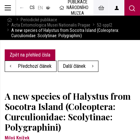
PUBLIKACE
muzeum
NÁRODNÍHO
CS
v českém
EN
znakovém
MUZEA
jazyce
Periodické publikace
Acta Entomologica Musei Nationalis Pragae
52-sppl2
A new species of Halystus from Socotra Island (Coleoptera:
Curculionidae: Scolytinae: Polygraphini)
Zpět na přehled čísla
Předchozí článek
Další článek
A new species of Halystus from
Socotra Island (Coleoptera:
Curculionidae: Scolytinae:
Polygraphini)
Miloš Knížek