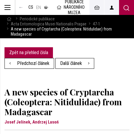
PUBLIKACE
muzeum
NÁRODNÍHO
CS
v českém
EN
znakovém
MUZEA
jazyce
Periodické publikace
Acta Entomologica Musei Nationalis Pragae
47-1
A new species of Cryptarcha (Coleoptera: Nitidulidae) from
Madagascar
Zpět na přehled čísla
Předchozí článek
Další článek
A new species of Cryptarcha
(Coleoptera: Nitidulidae) from
Madagascar
Josef Jelínek, Andrzej Lasoń