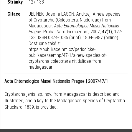
Stránky
127-133
Citace
JELÍNEK, Josef a LASOŃ, Andrzej. A new species
of Cryptarcha (Coleoptera: Nitidulidae) from
Madagascar.
Acta Entomologica Musei Nationalis
Pragae
. Praha: Národní muzeum, 2007,
47
(1), 127-
133. ISSN 0374-1036 (print), 1804-6487 (online).
Dostupné také z:
https://publikace.nm.cz/periodicke-
publikace/aemnp/47-1/a-new-species-of-
cryptarcha-coleoptera-nitidulidae-from-
madagascar
Acta Entomologica Musei Nationalis Pragae | 2007/47/1
Cryptarcha jenisi sp. nov. from Madagascar is described and
illustrated, and a key to the Madagascan species of Cryptarcha
Shuckard, 1839, is provided.