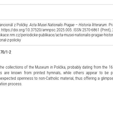
ncionál z Poličky.
Acta Musei Nationalis Pragae – Historia litterarum
. Pr
I: https://doi.org/10.37520/amnpsc.2025.005. ISSN 2570-6861 (Print),
likace.nm.cz/periodicke-publikace/acta-musei-nationalis-pragae-histor
nal-z-policky
/70/1-2
 the collections of the Museum in Polička, probably dating from the 1
s are known from printed hymnals, while others appear to be pr
expected openness to non-Catholic material, thus offering a glimpse
ation process.