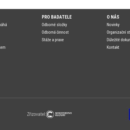
PRO BADATELE
O NÁS
máhá
Odborné složky
Novinky
Odborná činnost
Organizační st
Stáže a praxe
Důležité doku
kem
Kontakt
Zřizovatel: