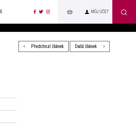
CE
MŮJ ÚČET
Předchozí článek
Další článek