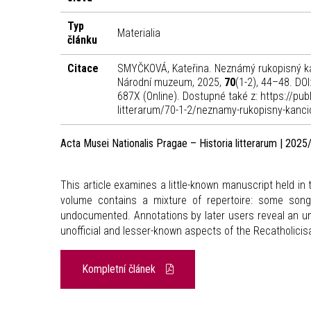
Typ
Materialia
článku
Citace
SMYČKOVÁ, Kateřina. Neznámý rukopisný ka
Národní muzeum, 2025,
70
(1-2), 44–48. DO
687X (Online). Dostupné také z: https://pub
litterarum/70-1-2/neznamy-rukopisny-kancio
Acta Musei Nationalis Pragae – Historia litterarum | 2025
This article examines a little-known manuscript held in
volume contains a mixture of repertoire: some song
undocumented. Annotations by later users reveal an un
unofficial and lesser-known aspects of the Recatholicis
Kompletní článek