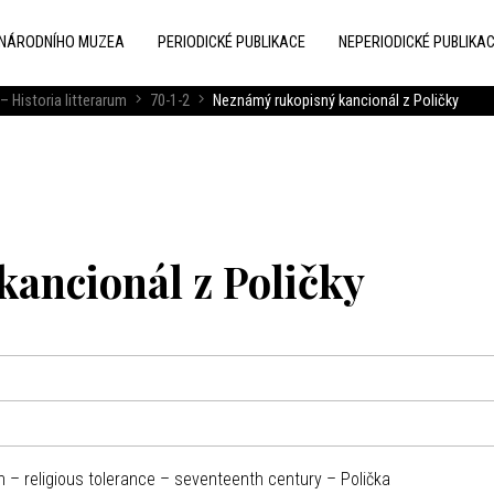
 NÁRODNÍHO MUZEA
PERIODICKÉ PUBLIKACE
NEPERIODICKÉ PUBLIKA
– Historia litterarum
70-1-2
Neznámý rukopisný kancionál z Poličky
ancionál z Poličky
 – religious tolerance – seventeenth century – Polička