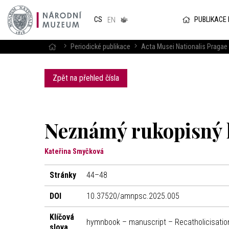
Národním
muzeum
PUBLIKACE
CS
v českém
EN
znakovém
jazyce
Periodické publikace
Acta Musei Nationalis Pragae 
Zpět na přehled čísla
Neznámý rukopisný k
Kateřina Smyčková
Stránky
44–48
DOI
10.37520/amnpsc.2025.005
Klíčová
hymnbook – manuscript – Recatholicisation
slova