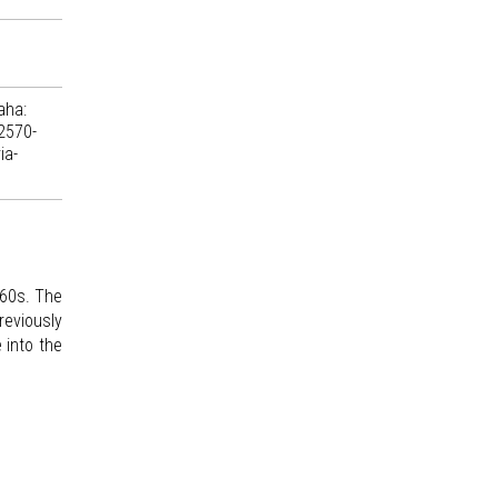
aha:
 2570-
ia-
660s. The
eviously
 into the