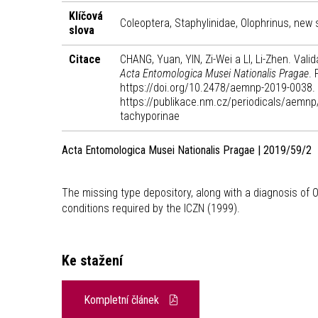
Klíčová
Coleoptera, Staphylinidae, Olophrinus, new
slova
Citace
CHANG, Yuan, YIN, Zi-Wei a LI, Li-Zhen. Vali
Acta Entomologica Musei Nationalis Pragae
.
https://doi.org/10.2478/aemnp-2019-0038. I
https://publikace.nm.cz/periodicals/aemnp/
tachyporinae
Acta Entomologica Musei Nationalis Pragae | 2019/59/2
The missing type depository, along with a diagnosis of O
conditions required by the ICZN (1999).
Ke stažení
Kompletní článek