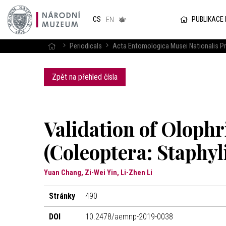
Národním
muzeum
PUBLIKACE
CS
v českém
EN
znakovém
jazyce
Periodicals
Acta Entomologica Musei Nationalis P
Zpět na přehled čísla
Validation of Olophr
(Coleoptera: Staphyl
Yuan Chang, Zi-Wei Yin, Li-Zhen Li
Stránky
490
DOI
10.2478/aemnp-2019-0038