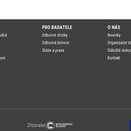
PRO BADATELE
O NÁS
máhá
Odborné složky
Novinky
Odborná činnost
Organizační st
Stáže a praxe
Důležité doku
kem
Kontakt
Zřizovatel: