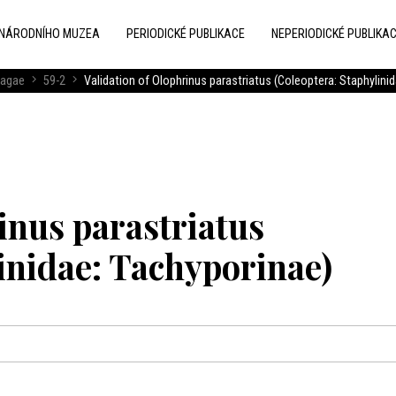
 NÁRODNÍHO MUZEA
PERIODICKÉ PUBLIKACE
NEPERIODICKÉ PUBLIKA
ragae
59-2
Validation of Olophrinus parastriatus (Coleoptera: Staphylini
inus parastriatus
inidae: Tachyporinae)