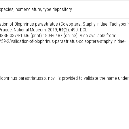
 species, nomenclature, type depository
dation of Olophrinus parastriatus (Coleoptera: Staphylinidae: Tachypori
 Prague: National Museum, 2019,
59
(2), 490. DOI:
SSN 0374-1036 (print) 1804-6487 (online). Also available from:
59-2/validation-of-olophrinus-parastriatus-coleoptera-staphylinidae-
lophrinus parastriatussp. nov., is provided to validate the name under