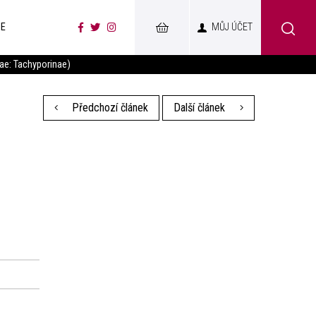
CE
MŮJ ÚČET
dae: Tachyporinae)
Předchozí článek
Další článek