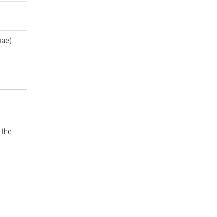
nae).
 the