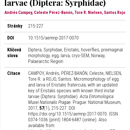
larvae (Diptera: Syrphidae)
Andrés Campoy, Celeste Pérez-Banón, Tore R. Nielsen, Santos Rojo
Stránky
215-227
DOI
10.1515/aemnp-2017-0070
Klíčová
Diptera, Syrphidae, Eristalis, hoverflies, preimaginal
slova
morphology, egg, larva, cryo-SEM, Norway,
Palaearctic Region
Citace
CAMPOY, Andrés, PÉREZ-BANÓN, Celeste, NIELSEN,
Tore R. a ROJO, Santos. Micromorphology of egg
and larva of Eristalis fratercula, with an updated
key of Eristalis species with known third instar
larvae (Diptera: Syrphidae).
Acta Entomologica
Musei Nationalis Pragae
. Prague: National Museum,
2017,
57
(1), 215-227. DOI:
https://doi.org/10.1515/aemnp-2017-0070. ISSN
0374-1036 (print) 1804-6487 (online). Also
available from: