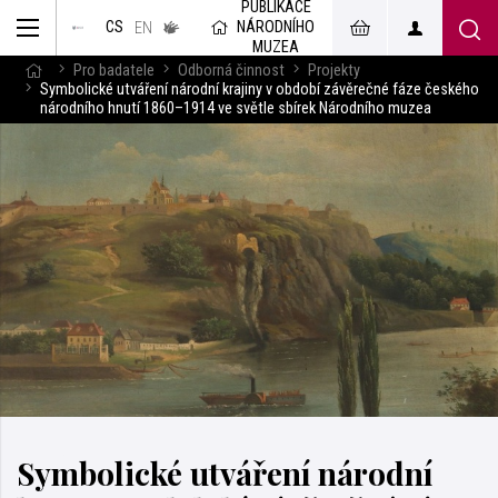
PUBLIKACE
muzeum
NÁRODNÍHO
CS
v českém
EN
znakovém
MUZEA
jazyce
Pro badatele
Odborná činnost
Projekty
Symbolické utváření národní krajiny v období závěrečné fáze českého
národního hnutí 1860–1914 ve světle sbírek Národního muzea
Symbolické utváření národní