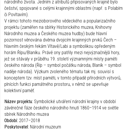
národního života. Jedním z atributů připisovaných krajině bylo
češství, spojované s celými krajinnými oblastmi (např. s Polabím
či Povltavím).
V rámci tohoto mezioborového vědeckého a popularizačního
projektu (zaměřen na sbírky Historického muzea, Knihovny
Národního muzea a Českého muzea hudby) bude hlavní
pozornost věnována dvěma dvojicím krajinných prvků Čech –
hlavním českým řekám Vltavě/Labi a symbolikou opředeným
horám Řípu/Blaníku. Právě ony patřily mezi nejvýznačnější hory,
jež se stávaly v průběhu 19. století významnými místy paměti
českého národa (Říp – symbol počátku národa, Blaník – symbol
naděje národa). Výzkum zvoleného tématu tak mj. souvisí s
konceptem tzv. míst paměti, v tomto případě přírodních výtvorů,
plnících funkci památného prostoru, v němž se upevňuje
kolektivní paměť.
Název projektu:
Symbolické utváření národní krajiny v období
závěrečné fáze českého národního hnutí 1860–1914 ve světle
sbírek Národního muzea
Období:
2017–2018
Poskytovatel:
Národní muzeum