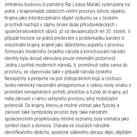
zmíněnou budovou či památný Říp (Julius Mařák) vyobrazený na
jedné z krajinomaleb zdobících vnitřní prostory tohoto objektu.
Krajina jako interdisciplinární objekt výzkumu se v českém
prostředí nachází v zájmu široké škály přírodovědeckých i
společenskovědních oborů již od devadesátých let 20. století. V
případě historie se jedná především o problematiku barokní či
industriální krajiny, krajině jako důležitému aspektu v procesu
formování moderního českého národa a konstruování národní
identity byla dosud věnována pouze minimální pozornost.
Jedna z potřeb moderních národů, tj. promítnutí sebe sama do
prostoru, se objevovala také v případě národa českého.
Neúspěchy a peripetie na poli státoprávních bojů a rostoucí
česko-německý nacionální antagonismus s sebou nesly snahu o
promítání nenaplněných potřeb, představ a tužeb do krajiny, jež
měla zároveň v rámci veřejného prostoru silný mobilizační
potenciál. Do krajiny, kterou je možné vnímat jako fyzický a
zároveň také symbolický prostor, byly také národním
společenstvím projektovány mnohé významy, byla vnímána jako
symbol vlasti a domova. Stávala se součástí národně-
identifikačního dědictví, společně sdíleného obrazu dějin, dějištěm