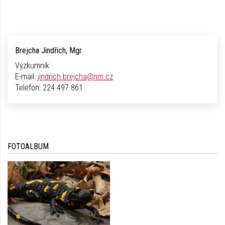
Brejcha Jindřich, Mgr.
Výzkumník
E-mail:
jindrich.brejcha@nm.cz
Telefon:
224 497 861
FOTOALBUM