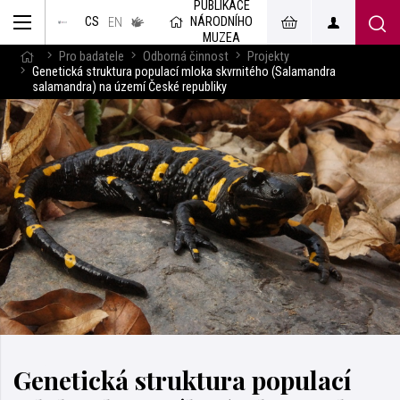
PUBLIKACE
muzeum
NÁRODNÍHO
CS
v českém
EN
znakovém
MUZEA
jazyce
Pro badatele
Odborná činnost
Projekty
Genetická struktura populací mloka skvrnitého (Salamandra
salamandra) na území České republiky
Genetická struktura populací