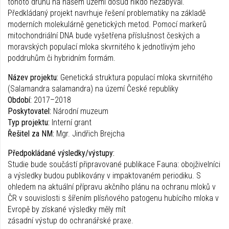
tohoto druhu na našem území dosud nikdo nezabýval.
Předkládaný projekt navrhuje řešení problematiky na základě
moderních molekulárně genetických metod. Pomocí markerů
mitochondriální DNA bude vyšetřena příslušnost českých a
moravských populací mloka skvrnitého k jednotlivým jeho
poddruhům či hybridním formám.
Název projektu:
Genetická struktura populací mloka skvrnitého
(Salamandra salamandra) na území České republiky
Období:
2017–2018
Poskytovatel:
Národní muzeum
Typ projektu:
Interní grant
Řešitel za NM:
Mgr. Jindřich Brejcha
Předpokládané výsledky/výstupy:
Studie bude součástí připravované publikace Fauna: obojživelníci
a výsledky budou publikovány v impaktovaném periodiku. S
ohledem na aktuální přípravu akčního plánu na ochranu mloků v
ČR v souvislosti s šířením plísňového patogenu hubícího mloka v
Evropě by získané výsledky měly mít
zásadní výstup do ochranářské praxe.