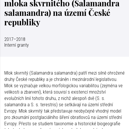
mloka skvrnitého (Salamandra
salamandra) na území České
republiky
2017–2018
Interní granty
Mlok skvrnitý (Salamandra salamandra) patří mezi silně ohrožené
druhy České republiky a je chráněn i mezinárodní legislativou.
Mlok se vyznačuje velkou morfologickou variabilitou (zejména ve
velikosti a zbarvení), která souvisí s existencí množství
evolučních linií tohoto druhu, z nichž alespoň dvě (S. s.
salamandra a S. s. terestris) se setkávají na území střední
Evropy. Mlok skvrnitý tak představuje neobyčejně vhodný model
pro zkoumání postglaciálního šíření obratlovců na území střední
Evropy. Přesto se studiem taxonomie a historické biogeografie