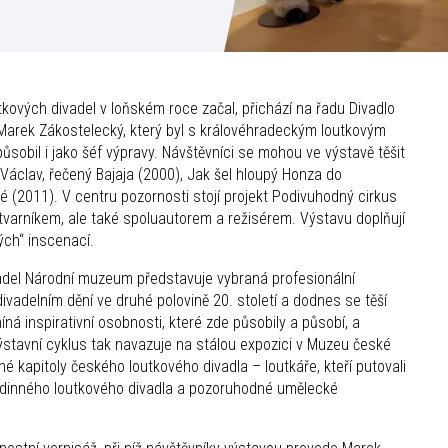
utkových divadel v loňském roce začal, přichází na řadu Divadlo
k Marek Zákostelecký, který byl s královéhradeckým loutkovým
sobil i jako šéf výpravy. Návštěvníci se mohou ve výstavě těšit
 Václav, řečený Bajaja (2000), Jak šel hloupý Honza do
é (2011). V centru pozornosti stojí projekt Podivuhodný cirkus
tvarníkem, ale také spoluautorem a režisérem. Výstavu doplňují
ých“ inscenací.
vadel Národní muzeum představuje vybraná profesionální
ivadelním dění ve druhé polovině 20. století a dodnes se těší
íná inspirativní osobnosti, které zde působily a působí, a
ýstavní cyklus tak navazuje na stálou expozici v Muzeu české
né kapitoly českého loutkového divadla – loutkáře, kteří putovali
odinného loutkového divadla a pozoruhodné umělecké