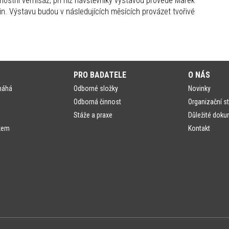
vnostní vernisáž, při níž návštěvníky výstavou provede Marek
in. Výstavu budou v následujících měsících provázet tvořivé
PRO BADATELE
O NÁS
máhá
Odborné složky
Novinky
Odborná činnost
Organizační st
Stáže a praxe
Důležité doku
kem
Kontakt