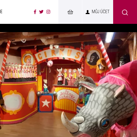
CE
MŮJ ÚČET