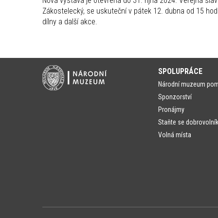
Nová výstava je otevřena do 31. října 2024. Veřejná sla
Zákostelecký, se uskuteční v pátek 12. dubna od 15 hod
dílny a další akce.
SPOLUPRÁCE
Národní muzeum po
Sponzorství
Pronájmy
Staňte se dobrovolní
Volná místa