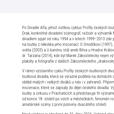
Po Divadle Alfa, jehož vizitkou cyklus Profily českých lo
Drak, konkrétně divadelní scénograf, režisér a výtvarní
divadlem spjat od roku 1994 a v letech 1999–2013 zde pů
na loutky z několika jeho inscenací: O Smolíčkovi (1997),
světa (2003) a U kanónu stál aneb Bitva u Hradce Králov
dr. Tarzana (2014), kde byl Marek Zákostelecký nejen vý
plakáty a fotografie z dalších Zákosteleckého „drakovsk
V rámci výstavního cyklu Profily českých loutkových di
loutková divadla, která se výrazně podílela na domácím d
oblibě malých i velkých diváků u nás i v zahraničí. Připom
inscenace, které se zapsaly do dějin českého divadla. V
loutky a cirkusu v Prachaticích a představuje tři význam
od konce 18. století po vsích a městečkách, fenomén r
amatérské scény z první poloviny dvacátého století.