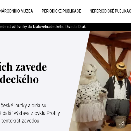
 NÁRODNÍHO MUZEA
PERIODICKÉ PUBLIKACE
NEPERIODICKÉ PUBLIKA
vede návštěvníky do královéhradeckého Divadla Drak
ích zavede
adeckého
eské loutky a cirkusu
 další výstava z cyklu Profily
 tentokrát zavedou