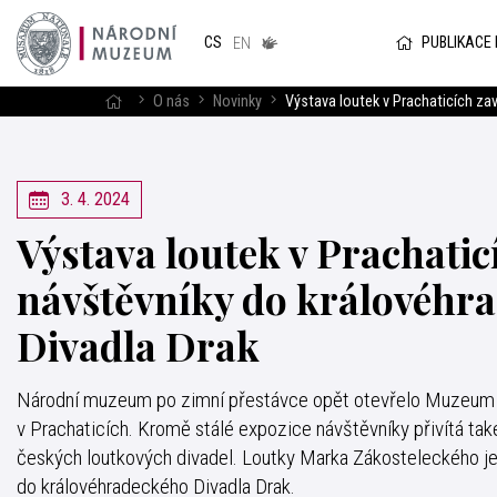
Národním
muzeum
PUBLIKACE
CS
v českém
EN
znakovém
jazyce
O nás
Novinky
Výstava loutek v Prachaticích za
3. 4. 2024
Výstava loutek v Prachatic
návštěvníky do královéhr
Divadla Drak
Národní muzeum po zimní přestávce opět otevřelo Muzeum č
v Prachaticích. Kromě stálé expozice návštěvníky přivítá také
českých loutkových divadel. Loutky Marka Zákosteleckého je
do královéhradeckého Divadla Drak.