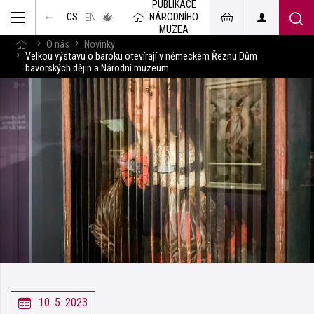
PUBLIKACE
muzeum
NÁRODNÍHO
CS
v českém
EN
znakovém
MUZEA
jazyce
O nás
Novinky
Velkou výstavu o baroku otevírají v německém Řeznu Dům
bavorských dějin a Národní muzeum
10. 5. 2023