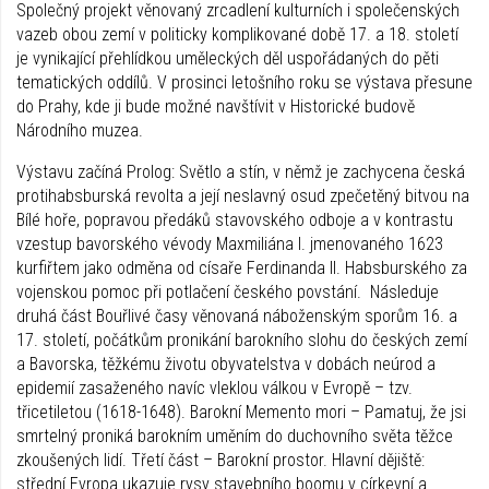
Společný projekt věnovaný zrcadlení kulturních i společenských
vazeb obou zemí v politicky komplikované době 17. a 18. století
je vynikající přehlídkou uměleckých děl uspořádaných do pěti
tematických oddílů. V prosinci letošního roku se výstava přesune
do Prahy, kde ji bude možné navštívit v Historické budově
Národního muzea.
Výstavu začíná Prolog: Světlo a stín, v němž je zachycena česká
protihabsburská revolta a její neslavný osud zpečetěný bitvou na
Bílé hoře, popravou předáků stavovského odboje a v kontrastu
vzestup bavorského vévody Maxmiliána I. jmenovaného 1623
kurfiřtem jako odměna od císaře Ferdinanda II. Habsburského za
vojenskou pomoc při potlačení českého povstání. Následuje
druhá část Bouřlivé časy věnovaná náboženským sporům 16. a
17. století, počátkům pronikání barokního slohu do českých zemí
a Bavorska, těžkému životu obyvatelstva v dobách neúrod a
epidemií zasaženého navíc vleklou válkou v Evropě – tzv.
třicetiletou (1618-1648). Barokní Memento mori – Pamatuj, že jsi
smrtelný proniká barokním uměním do duchovního světa těžce
zkoušených lidí. Třetí část – Barokní prostor. Hlavní dějiště:
střední Evropa ukazuje rysy stavebního boomu v církevní a