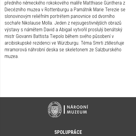
předního německého rokokového malíře Matthiase Günthera z
Diecézního muzea v Rottenburgu a Památník Marie Terezie se
slonovinovým reliéfním portrétem panovnice od dvorního
sochaře Nikolause Molla. Jeden z nejsugestivnějších obrazů
výstavy s námětem David a Abigail vytvořil proslulý benátský
mistr Giovanni Battista Tiepolo během svého působení v
arcibiskupské rezidenci ve Würzburgu. Téma Smrti ztělesňuje
mramorová náhrobní deska se skeletonem ze Salzburského
muzea.
SPOLUPRÁCE