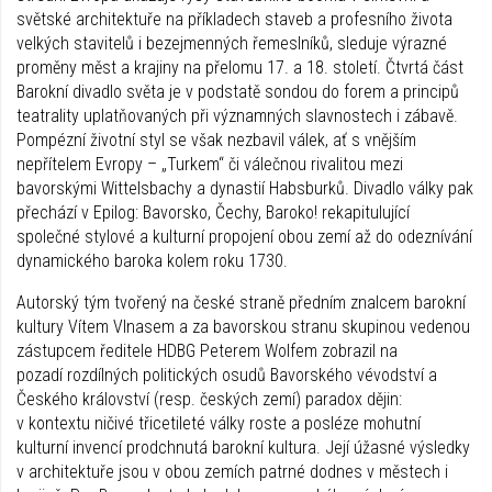
světské architektuře na příkladech staveb a profesního života
velkých stavitelů i bezejmenných řemeslníků, sleduje výrazné
proměny měst a krajiny na přelomu 17. a 18. století. Čtvrtá část
Barokní divadlo světa je v podstatě sondou do forem a principů
teatrality uplatňovaných při významných slavnostech i zábavě.
Pompézní životní styl se však nezbavil válek, ať s vnějším
nepřítelem Evropy – „Turkem“ či válečnou rivalitou mezi
bavorskými Wittelsbachy a dynastií Habsburků. Divadlo války pak
přechází v Epilog: Bavorsko, Čechy, Baroko! rekapitulující
společné stylové a kulturní propojení obou zemí až do odeznívání
dynamického baroka kolem roku 1730.
Autorský tým tvořený na české straně předním znalcem barokní
kultury Vítem Vlnasem a za bavorskou stranu skupinou vedenou
zástupcem ředitele HDBG Peterem Wolfem zobrazil na
pozadí rozdílných politických osudů Bavorského vévodství a
Českého království (resp. českých zemí) paradox dějin:
v kontextu ničivé třicetileté války roste a posléze mohutní
kulturní invencí prodchnutá barokní kultura. Její úžasné výsledky
v architektuře jsou v obou zemích patrné dodnes v městech i