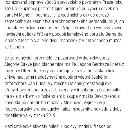
rozfázovaná poprava vůdců stavovského povstání v Praze roku
1621 a skupinový portrét trojice úředníků při výběru dávek na
panství Manětín, pocházející z ojedinělého cyklus obrazů
zámeckého služebnictva a vrchnostenského personálu při jejich
charakteristických činnostech. Vtip a hravost do výstavy vnáší
nevšední optická hříčka v podobě lamelového portrétu Bernarda
Ignáce z Martinic a jeho dvou manželek z Vlastivědného muzea
ve Slaném.
Ze zahraničních předmětů je pozoruhodný ikonický obraz
Alegorie Církve jako plachetnice malíře Jacoba Gerritsze Loefa z
muzea v Utrechtu, který znázorňuje vítězství římskokatolické
církve nad jejími náboženskými odpůrci včetně českého
reformátora Jan Husa. Výjimečné insignie představují dvě
přepychově zdobená žezla Univerzity v Ingolstadtu či podmalba
na skle s erbem kolínského arcibiskupa Arnošta Bavorského z
Bavorského národního muzea v Mnichově. Výjimečný je
regensburgský archeologický nález mincovního pokladu z doby
třicetileté války z roku 2019.
Mezi umělecké skvosty náleží kupolový model k fresce od