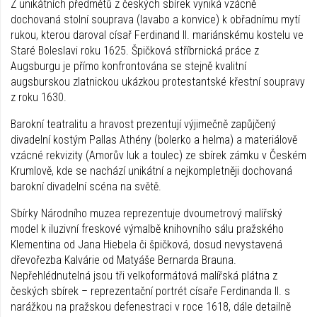
Z unikátních předmětů z českých sbírek vyniká vzácně
dochovaná stolní souprava (lavabo a konvice) k obřadnímu mytí
rukou, kterou daroval císař Ferdinand II. mariánskému kostelu ve
Staré Boleslavi roku 1625. Špičková stříbrnická práce z
Augsburgu je přímo konfrontována se stejně kvalitní
augsburskou zlatnickou ukázkou protestantské křestní soupravy
z roku 1630.
Barokní teatralitu a hravost prezentují výjimečně zapůjčený
divadelní kostým Pallas Athény (bolerko a helma) a materiálově
vzácné rekvizity (Amorův luk a toulec) ze sbírek zámku v Českém
Krumlově, kde se nachází unikátní a nejkompletněji dochovaná
barokní divadelní scéna na světě.
Sbírky Národního muzea reprezentuje dvoumetrový malířský
model k iluzivní freskové výmalbě knihovního sálu pražského
Klementina od Jana Hiebela či špičková, dosud nevystavená
dřevořezba Kalvárie od Matyáše Bernarda Brauna.
Nepřehlédnutelná jsou tři velkoformátová malířská plátna z
českých sbírek – reprezentační portrét císaře Ferdinanda II. s
narážkou na pražskou defenestraci v roce 1618, dále detailně