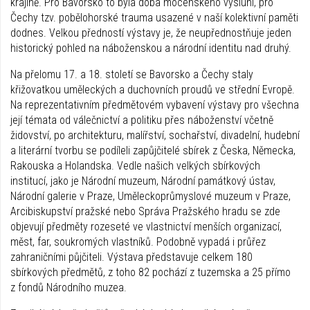
krajině. Pro Bavorsko to byla doba mocenského výsluní, pro
Čechy tzv. pobělohorské trauma usazené v naší kolektivní paměti
dodnes. Velkou předností výstavy je, že neupřednostňuje jeden
historický pohled na náboženskou a národní identitu nad druhý.
Na přelomu 17. a 18. století se Bavorsko a Čechy staly
křižovatkou uměleckých a duchovních proudů ve střední Evropě.
Na reprezentativním předmětovém vybavení výstavy pro všechna
její témata od válečnictví a politiku přes náboženství včetně
židovství, po architekturu, malířství, sochařství, divadelní, hudební
a literární tvorbu se podíleli zapůjčitelé sbírek z Česka, Německa,
Rakouska a Holandska. Vedle našich velkých sbírkových
institucí, jako je Národní muzeum, Národní památkový ústav,
Národní galerie v Praze, Uměleckoprůmyslové muzeum v Praze,
Arcibiskupství pražské nebo Správa Pražského hradu se zde
objevují předměty rozeseté ve vlastnictví menších organizací,
měst, far, soukromých vlastníků. Podobně vypadá i průřez
zahraničními půjčiteli. Výstava představuje celkem 180
sbírkových předmětů, z toho 82 pochází z tuzemska a 25 přímo
z fondů Národního muzea.