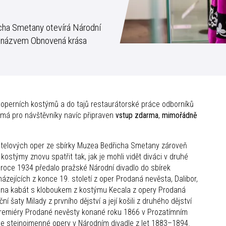
icha Smetany otevírá Národní
 názvem Obnovená krása
 operních kostýmů a do tajů restaurátorské práce odborníků
 má pro návštěvníky navíc připraven
vstup zdarma
,
mimořádně
adatelových oper ze sbírky Muzea Bedřicha Smetany zároveň
ostýmy znovu spatřit tak, jak je mohli vidět diváci v druhé
V roce 1934 předalo pražské Národní divadlo do sbírek
ejících z konce 19. století z oper Prodaná nevěsta, Dalibor,
it na kabát s kloboukem z kostýmu Kecala z opery Prodaná
 šaty Milady z prvního dějství a její košili z druhého dějství
z premiéry Prodané nevěsty konané roku 1866 v Prozatímním
e stejnojmenné opery v Národním divadle z let 1883–1894.