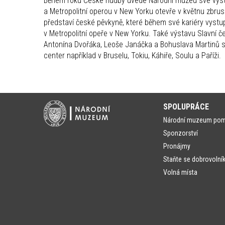
Během roku České hudby uvede Národní muzeu své výstav
a Metropolitní operou v New Yorku otevře v květnu zbr
představí české pěvkyně, které během své kariéry vystu
v Metropolitní opeře v New Yorku. Také výstavu Slavní če
Antonína Dvořáka, Leoše Janáčka a Bohuslava Martinů s
center například v Bruselu, Tokiu, Káhiře, Soulu a Paříži.
SPOLUPRÁCE
Národní muzeum po
Sponzorství
Pronájmy
Staňte se dobrovolní
Volná místa