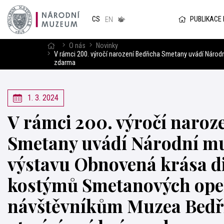
Národním
muzeum
PUBLIKACE
CS
v českém
EN
znakovém
jazyce
O nás
Novinky
V rámci 200. výročí narození Bedřicha Smetany uvádí Nár
zdarma
1. 3. 2024
V rámci 200. výročí naroz
Smetany uvádí Národní 
výstavu Obnovená krása d
kostýmů Smetanových ope
návštěvníkům Muzea Bedř