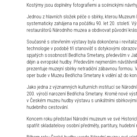
Kostýmy jsou doplněny fotografiemi a scénickými návr
Jednou z hlavních složek péče o sbírky, kterou Muzeum Be
systematicky zahájena na počátku 90. let 20. století. Výst
restaurátorů Národního muzea a obdivovat původní krásu 
Současně s otevřením výstavy byla dokončena i revitaliz
technologie v podobě tří stanovišť s dotykovými obrazov
spjatých s osobností Bedřicha Smetany, především v Jab
dějin a evropské hudby. Především nejmenším návštěvník
prezentuje muzejní sbírky netradiční zábavnou formou
oper bude v Muzeu Bedřicha Smetany k vidění až do konc
Jako jedna z významných kulturních institucí se Národn
200. výročí narození Bedřicha Smetany. Kromě nové výst
v Českém muzeu hudby výstavu s unikátními sbírkovými 
hudebního cestování.
Koncem roku představí Národní muzeum ve své Historick
spatřit skladatelovy osobní předměty, partitury, hudební