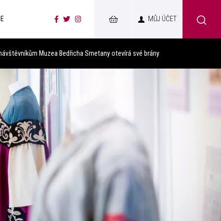
CE
MŮJ ÚČET
návštěvníkům Muzea Bedřicha Smetany otevírá své brány