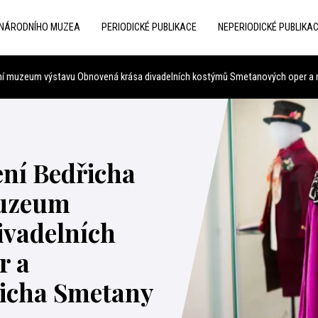
 NÁRODNÍHO MUZEA
PERIODICKÉ PUBLIKACE
NEPERIODICKÉ PUBLIKA
odní muzeum výstavu Obnovená krása divadelních kostýmů Smetanových oper a 
ení Bedřicha
muzeum
ivadelních
r a
icha Smetany