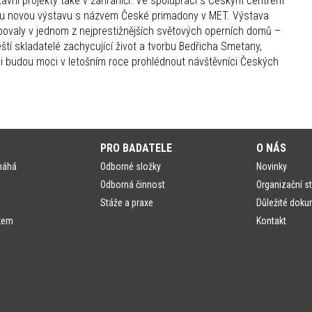
ní projekty také v zahraničí. Ve spolupráci s Českým centrem
usu novou výstavu s názvem České primadony v MET. Výstava
povaly v jednom z nejprestižnějších světových operních domů –
ští skladatelé zachycující život a tvorbu Bedřicha Smetany,
i budou moci v letošním roce prohlédnout návštěvníci Českých
PRO BADATELE
O NÁS
máhá
Odborné složky
Novinky
Odborná činnost
Organizační st
Stáže a praxe
Důležité doku
kem
Kontakt