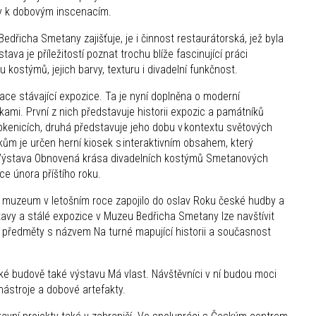
hy k dobovým inscenacím.
dřicha Smetany zajišťuje, je i činnost restaurátorská, jež byla
ava je příležitostí poznat trochu blíže fascinující práci
kostýmů, jejich barvy, texturu i divadelní funkčnost.
ace stávající expozice. Ta je nyní doplněna o moderní
kami. První z nich představuje historii expozic a památníků
kenicích, druhá představuje jeho dobu v kontextu světových
ům je určen herní kiosek s interaktivním obsahem, který
. Výstava Obnovená krása divadelních kostýmů Smetanových
e února příštího roku.
í muzeum v letošním roce zapojilo do oslav Roku české hudby a
avy a stálé expozice v Muzeu Bedřicha Smetany lze navštívit
předměty s názvem Na turné mapující historii a současnost
é budově také výstavu Má vlast. Návštěvníci v ní budou moci
 nástroje a dobové artefakty.