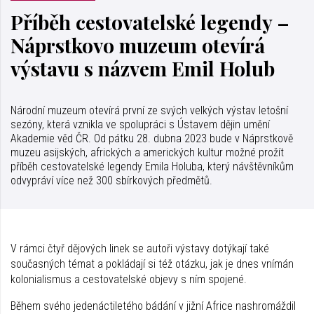
Příběh cestovatelské legendy –
Náprstkovo muzeum otevírá
výstavu s názvem Emil Holub
Národní muzeum otevírá první ze svých velkých výstav letošní
sezóny, která vznikla ve spolupráci s Ústavem dějin umění
Akademie věd ČR. Od pátku 28. dubna 2023 bude v Náprstkově
muzeu asijských, afrických a amerických kultur možné prožít
příběh cestovatelské legendy Emila Holuba, který návštěvníkům
odvypráví více než 300 sbírkových předmětů.
V rámci čtyř dějových linek se autoři výstavy dotýkají také
současných témat a pokládají si též otázku, jak je dnes vnímán
kolonialismus a cestovatelské objevy s ním spojené.
Během svého jedenáctiletého bádání v jižní Africe nashromáždil