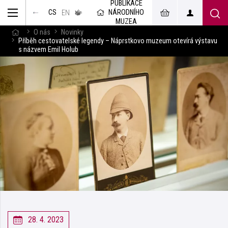
PUBLIKACE
muzeum
NÁRODNÍHO
CS
v českém
EN
znakovém
MUZEA
jazyce
O nás
Novinky
Příběh cestovatelské legendy – Náprstkovo muzeum otevírá výstavu
s názvem Emil Holub
28. 4. 2023