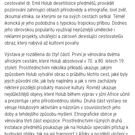
cestovatel dr. Emil Holub desetitisíce předmětů, prováděl
pozorování zahrnující oblasti přírodovědy a etnografie, lovil zvěř,
zkoumal etnika, se kterými se na svých cestách setkal. Téměř
ikonická je jeho podobizna s typickou tropickou přilbou. Dodnes
jeho obrovskou popularitu využívají nejrůznější umělecké i
reklamní projekty, utvářející a zároveň zkreslující cestovatelův
obraz, který nabývá až kultovní povahy.
Výstava je rozdělena do čtyř částí. První je věnována dvěma
africkým cestám, které Holub absolvoval v 70. a 80. letech 19.
století. Prostřednictvím několika příkladů ukazuje, jakým
způsobem Holub vytvářel obraz o průběhu těchto cest, jaké byly
jejich původní cíle, jak byly naplněny a jak s nimi zacházely
některé pozdější produkty masové kultury. Rovněž ukazuje
nejdůležitější objevy, které Holub během výprav v jižní Africe učinil
a prezentuje i jeho přírodovědnou sbírku. Druhá část výstavy se
věnuje Holubovým aktivitám a názorům v souvislostech jeho
doby a tehdejšího způsobu myšlení. Etnografické sbírce je
věnována třetí část expozice. Prostřednictvím různých druhů
instalace předmětů poukazuje jak na Holubův speciální přístup k
budování sbírky, tak na její transport z Afriky a pozdější uložení v