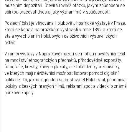
muzejním depozitáři. Otevírá rovněž otázku, jakým způsobem se
sbírkou pracovat dnes a jaký význam má v současnosti.
Poslední část je věnována Holubově Jihoafrické výstavě v Praze,
která se konala na pražském výstavišti v roce 1892 a která se
stala vyvrcholením Holubových celoživotních výstavnických
aktivit.
V rámci výstavy v Náprstkově muzeu se mohou návštěvníci těšit
na množství etnografických předmětů, přírodovědné exponáty,
fotografie, kresby, knihy a plakáty, ale také deníky a zápisníky,
ve kterých mají návštěvníci možnost listovat pomocí digitální
aplikace. To, jakou legendou se cestovatel Holub stal, připomínají
ukázky z českých hraných filmů, reklamní spot a videoklip známé
punkové kapely.