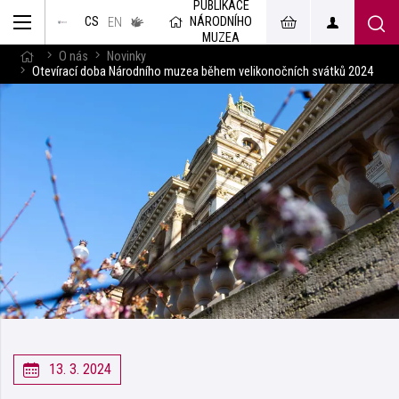
PUBLIKACE
muzeum
NÁRODNÍHO
CS
v českém
EN
znakovém
MUZEA
jazyce
O nás
Novinky
Otevírací doba Národního muzea během velikonočních svátků 2024
13. 3. 2024