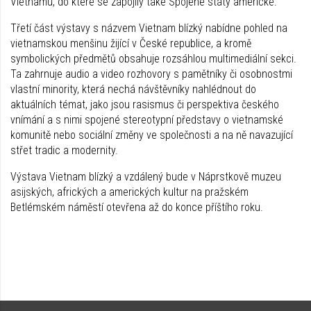
Vietnamu, do které se zapojily také Spojené státy americké.
Třetí část výstavy s názvem Vietnam blízký nabídne pohled na
vietnamskou menšinu žijící v České republice, a kromě
symbolických předmětů obsahuje rozsáhlou multimediální sekci.
Ta zahrnuje audio a video rozhovory s pamětníky či osobnostmi
vlastní minority, která nechá návštěvníky nahlédnout do
aktuálních témat, jako jsou rasismus či perspektiva českého
vnímání a s nimi spojené stereotypní představy o vietnamské
komunitě nebo sociální změny ve společnosti a na ně navazující
střet tradic a modernity.
Výstava Vietnam blízký a vzdálený bude v Náprstkově muzeu
asijských, afrických a amerických kultur na pražském
Betlémském náměstí otevřena až do konce příštího roku.