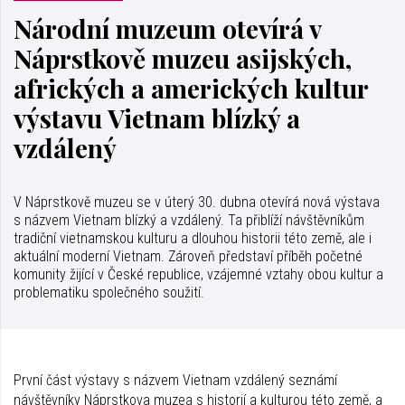
Národní muzeum otevírá v
Náprstkově muzeu asijských,
afrických a amerických kultur
výstavu Vietnam blízký a
vzdálený
V Náprstkově muzeu se v úterý 30. dubna otevírá nová výstava
s názvem Vietnam blízký a vzdálený. Ta přiblíží návštěvníkům
tradiční vietnamskou kulturu a dlouhou historii této země, ale i
aktuální moderní Vietnam. Zároveň představí příběh početné
komunity žijící v České republice, vzájemné vztahy obou kultur a
problematiku společného soužití.
První část výstavy s názvem Vietnam vzdálený seznámí
návštěvníky Náprstkova muzea s historií a kulturou této země, a