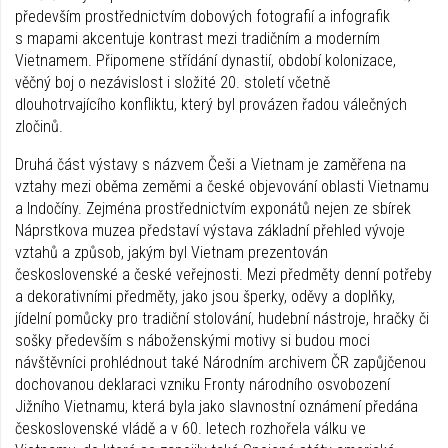
především prostřednictvím dobových fotografií a infografik
s mapami akcentuje kontrast mezi tradičním a moderním
Vietnamem. Připomene střídání dynastií, období kolonizace,
věčný boj o nezávislost i složité 20. století včetně
dlouhotrvajícího konfliktu, který byl provázen řadou válečných
zločinů.
Druhá část výstavy s názvem Češi a Vietnam je zaměřena na
vztahy mezi oběma zeměmi a české objevování oblasti Vietnamu
a Indočíny. Zejména prostřednictvím exponátů nejen ze sbírek
Náprstkova muzea představí výstava základní přehled vývoje
vztahů a způsob, jakým byl Vietnam prezentován
československé a české veřejnosti. Mezi předměty denní potřeby
a dekorativními předměty, jako jsou šperky, oděvy a doplňky,
jídelní pomůcky pro tradiční stolování, hudební nástroje, hračky či
sošky především s náboženskými motivy si budou moci
návštěvníci prohlédnout také Národním archivem ČR zapůjčenou
dochovanou deklaraci vzniku Fronty národního osvobození
Jižního Vietnamu, která byla jako slavnostní oznámení předána
československé vládě a v 60. letech rozhořela válku ve