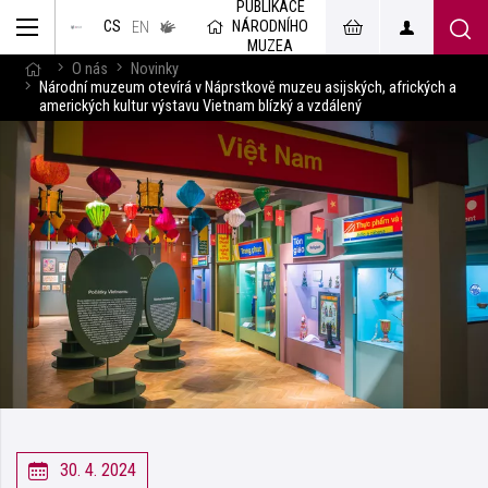
PUBLIKACE
muzeum
NÁRODNÍHO
CS
v českém
EN
znakovém
MUZEA
jazyce
O nás
Novinky
Národní muzeum otevírá v Náprstkově muzeu asijských, afrických a
amerických kultur výstavu Vietnam blízký a vzdálený
30. 4. 2024