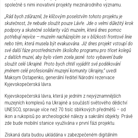
společně s nimi inovativní projekty mezinárodního významu.
„Rád bych zdůraznil, že klíčovým poselstvím tohoto projektu je
skutečnost, že nebude sloužit pouze Lávře. Jde o velmi důležitý krok
podpory a skutečné solidarity vůči muzeím, která dnes pomoc
potřebují nejvíce — muzeím nacházejícím se v blízkosti frontové linie
nebo těm, která musela být evakuována. Již dnes projekt vstoupí do
své další fáze prostřednictvím školicího programu pro třicet kolegů
z dalších muzeí, aby bylo všem zcela jasné: toto vybavení bude
sloužit celé Ukrajině. Proto bych chtěl vyjádřit své poděkování
jménem celé profesionální muzejní komunity Ukrajiny,“
uvedl
Maksym Ostapenko, generální ředitel Národní rezervace
Kyjevskopečerská lávra.
Kyjevskopečerská lávra, která je jedním z nejvýznamnějších
muzejních komplexů na Ukrajině a součástí světového dědictví
UNESCO, spravuje více než 70 tisíc sbírkových předmětů – od
ikon a rukopisů po archeologické nálezy a sakrální objekty. Právě
zde bude mobilní stanice využívána v první fázi projektu.
Získaná data budou ukládána v zabezpečeném digitálním