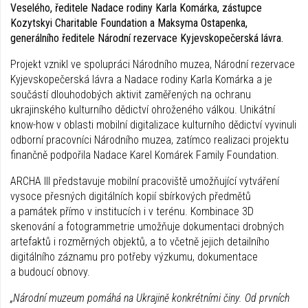
Veselého, ředitele Nadace rodiny Karla Komárka, zástupce
Kozytskyi Charitable Foundation a Maksyma Ostapenka,
generálního ředitele Národní rezervace Kyjevskopečerská lávra.
Projekt vznikl ve spolupráci Národního muzea, Národní rezervace
Kyjevskopečerská lávra a Nadace rodiny Karla Komárka a je
součástí dlouhodobých aktivit zaměřených na ochranu
ukrajinského kulturního dědictví ohroženého válkou. Unikátní
know-how v oblasti mobilní digitalizace kulturního dědictví vyvinuli
odborní pracovníci Národního muzea, zatímco realizaci projektu
finančně podpořila Nadace Karel Komárek Family Foundation.
ARCHA III představuje mobilní pracoviště umožňující vytváření
vysoce přesných digitálních kopií sbírkových předmětů
a památek přímo v institucích i v terénu. Kombinace 3D
skenování a fotogrammetrie umožňuje dokumentaci drobných
artefaktů i rozměrných objektů, a to včetně jejich detailního
digitálního záznamu pro potřeby výzkumu, dokumentace
a budoucí obnovy.
„Národní muzeum pomáhá na Ukrajině konkrétními činy. Od prvních