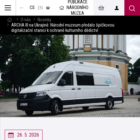
PUBLIKACE
muzeum
NÁRODNÍHO
CS
v českém
EN
znakovém
MUZEA
jazyce
O nás
Novinky
ARCHA III na Ukrajině: Národní muzeum předalo špičkovou
digitalizační stanici k ochraně kulturního dědictví
26. 5. 2026