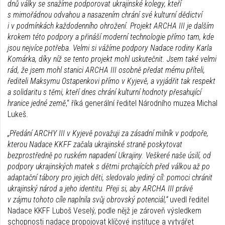
dnů války se snažíme podporovat ukrajinské kolegy, kteří
s mimořádnou odvahou a nasazením chrání své kulturní dědictví
i v podmínkách každodenního ohrožení. Projekt ARCHA III je dalším
krokem této podpory a přináší moderní technologie přímo tam, kde
jsou nejvíce potřeba. Velmi si vážíme podpory Nadace rodiny Karla
Komárka, díky níž se tento projekt mohl uskutečnit. Jsem také velmi
rád, že jsem mohl stanici ARCHA III osobně předat mému příteli,
řediteli Maksymu Ostapenkovi přímo v Kyjevě, a vyjádřit tak respekt
a solidaritu s těmi, kteří dnes chrání kulturní hodnoty přesahující
hranice jedné země
,“ říká generální ředitel Národního muzea Michal
Lukeš.
„Předání ARCHY III v Kyjevě považuji za zásadní milník v podpoře,
kterou Nadace KKFF začala ukrajinské straně poskytovat
bezprostředně po ruském napadení Ukrajiny. Veškeré naše úsilí, od
podpory ukrajinských matek s dětmi prchajících před válkou až po
adaptační tábory pro jejich děti, sledovalo jediný cíl: pomoci chránit
ukrajinský národ a jeho identitu. Přeji si, aby ARCHA III právě
v zájmu tohoto cíle naplnila svůj obrovský potenciál,“
uvedl ředitel
Nadace KKFF Luboš Veselý, podle nějž je zároveň výsledkem
schopnosti nadace propojovat klíčové instituce a vytvářet