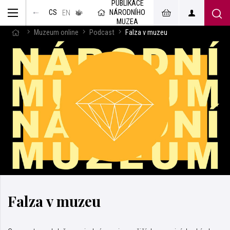
PUBLIKACE
muzeum
NÁRODNÍHO
CS
v českém
EN
znakovém
MUZEA
jazyce
Muzeum online
Podcast
Falza v muzeu
Falza v muzeu