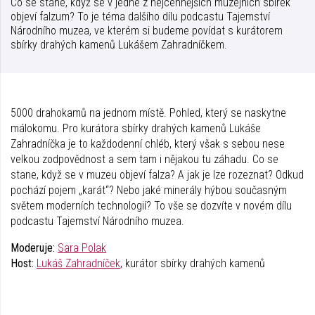
Co se stane, když se v jedné z nejcennějších muzejních sbírek
objeví falzum? To je téma dalšího dílu podcastu Tajemství
Národního muzea, ve kterém si budeme povídat s kurátorem
sbírky drahých kamenů Lukášem Zahradníčkem.
5000 drahokamů na jednom místě. Pohled, který se naskytne
málokomu. Pro kurátora sbírky drahých kamenů Lukáše
Zahradníčka je to každodenní chléb, který však s sebou nese
velkou zodpovědnost a sem tam i nějakou tu záhadu. Co se
stane, když se v muzeu objeví falza? A jak je lze rozeznat? Odkud
pochází pojem „karát“? Nebo jaké minerály hýbou současným
světem moderních technologií? To vše se dozvíte v novém dílu
podcastu Tajemství Národního muzea.
Moderuje:
Sara Polak
Host:
Lukáš Zahradníček
, kurátor sbírky drahých kamenů