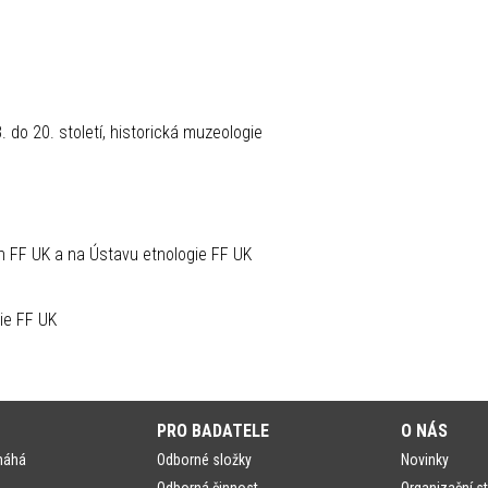
. do 20. století, historická muzeologie
ch FF UK a na Ústavu etnologie FF UK
K
ie FF UK
PRO BADATELE
O NÁS
máhá
Odborné složky
Novinky