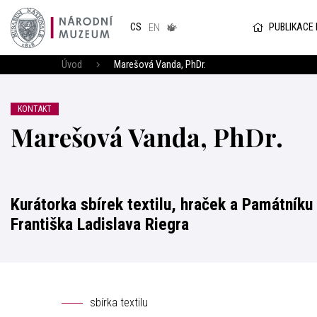
Národním
muzeum
PUBLIKACE
CS
v českém
EN
znakovém
jazyce
Úvod
Marešová Vanda, PhDr.
KONTAKT
Marešová Vanda, PhDr.
Kurátorka sbírek textilu, hraček a Památníku
Františka Ladislava Riegra
sbírka textilu