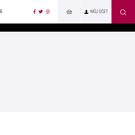
CE
MŮJ ÚČET