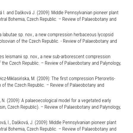
rová I. and Dašková J. (2009): Middle Pennsylvanian pioneer plant
entral Bohemia, Czech Republic. – Review of Palaeobotany and
nella labutae sp. nov., a new compression herbaceous lycopsid
olsovian of the Czech Republic. - Review of Palaeobotany and
rites leismanii sp. nov., a new sub-arborescent compression
f the Czech Republic. – Review of Palaeobotany and Palynology,
ewicz-Miklasińska, M. (2009): The first compression Pteroretis-
 of the Czech Republic. – Review of Palaeobotany and
ess, N. (2009): A palaeoecological model for a vegetated early
asin, Czech Republic). – Review of Palaeobotany and Palynology,
korová, I., Dašková, J. (2009): Middle Pennsylvanian pioneer plant
entral Bohemia, Czech Republic. – Review of Palaeobotany and