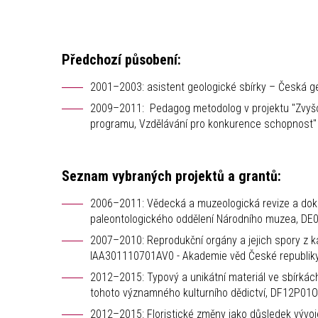
Předchozí působení:
2001–2003: asistent geologické sbírky – Česká ge
2009–2011: Pedagog metodolog v projektu "Zvyšov
programu, Vzdělávání pro konkurence schopnost" 
Seznam vybraných projektů a grantů:
2006–2011: Vědecká a muzeologická revize a dok
paleontologického oddělení Národního muzea, DE
2007–2010: Reprodukční orgány a jejich spory z k
IAA301110701AV0 - Akademie věd České republiky 
2012–2015: Typový a unikátní materiál ve sbírkác
tohoto významného kulturního dědictví, DF12P01O
2012–2015: Floristické změny jako důsledek vývo