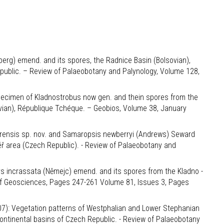
rnberg) emend. and its spores, the Radnice Basin (Bolsovian),
public. – Review of Palaeobotany and Palynology, Volume 128,
 specimen of Kladnostrobus now gen. and thein spores from the
vian), République Tchéque. – Geobios, Volume 38, January
zlarensis sp. nov. and Samaropsis newberryi (Andrews) Seward
éř area (Czech Republic). - Review of Palaeobotany and
ys incrassata (Němejc) emend. and its spores from the Kladno -
 of Geosciences, Pages 247-261 Volume 81, Issues 3, Pages
(2007): Vegetation patterns of Westphalian and Lower Stephanian
ontinental basins of Czech Republic. - Review of Palaeobotany