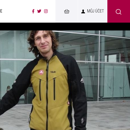
CE
MŮJ ÚČET