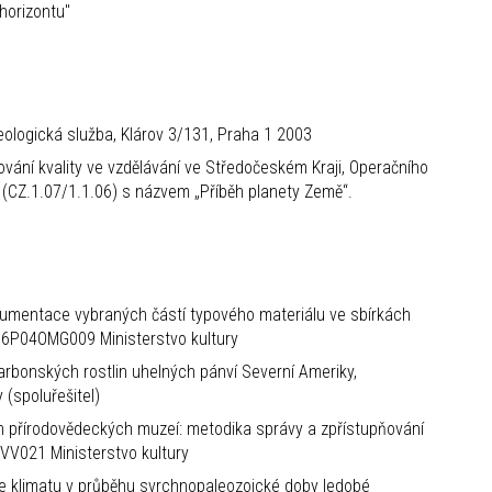
horizontu"
ologická služba, Klárov 3/131, Praha 1 2003
ání kvality ve vzdělávání ve Středočeském Kraji, Operačního
(CZ.1.07/1.1.06) s názvem „Příběh planety Země“.
umentace vybraných částí typového materiálu ve sbírkách
06P04OMG009 Ministerstvo kultury
arbonských rostlin uhelných pánví Severní Ameriky,
(spoluřešitel)
h přírodovědeckých muzeí: metodika správy a zpřístupňování
VV021 Ministerstvo kultury
je klimatu v průběhu svrchnopaleozoické doby ledobé