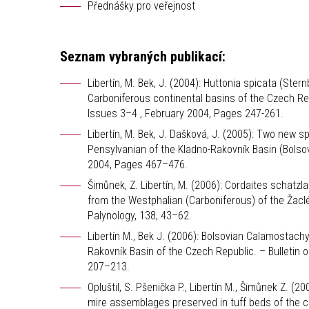
Přednášky pro veřejnost
Seznam vybraných publikací:
Libertín, M. Bek, J. (2004): Huttonia spicata (Ste
Carboniferous continental basins of the Czech Re
Issues 3–4 , February 2004, Pages 247-261.
Libertín, M. Bek, J. Dašková, J. (2005): Two new
Pensylvanian of the Kladno-Rakovník Basin (Bolso
2004, Pages 467–476.
Šimůnek, Z. Libertín, M. (2006): Cordaites schat
from the Westphalian (Carboniferous) of the Žacl
Palynology, 138, 43–62.
Libertín M., Bek J. (2006): Bolsovian Calamostach
Rakovník Basin of the Czech Republic. – Bulletin
207–213.
Opluštil, S. Pšenička P., Libertín M., Šimůnek Z. 
mire assemblages preserved in tuff beds of the c