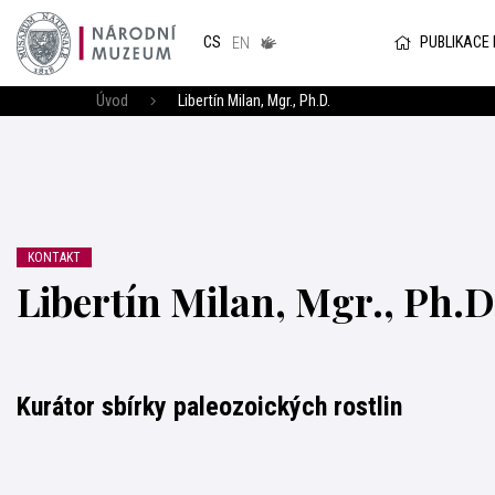
Národním
muzeum
PUBLIKACE
CS
v českém
EN
znakovém
jazyce
Úvod
Libertín Milan, Mgr., Ph.D.
KONTAKT
Libertín Milan, Mgr., Ph.D
Kurátor sbírky paleozoických rostlin