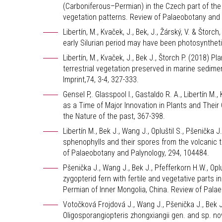
(Carboniferous–Permian) in the Czech part of the I
vegetation patterns. Review of Palaeobotany and
Libertín, M., Kvaček, J., Bek, J., Žárský, V. & Štor
early Silurian period may have been photosynthet
Libertín, M., Kvaček, J., Bek J., Štorch P. (2018) P
terrestrial vegetation preserved in marine sedime
Imprint,74, 3-4, 327-333.
Gensel P,. Glasspool I., Gastaldo R. A., Libertín M
as a Time of Major Innovation in Plants and Their 
the Nature of the past, 367-398.
Libertín M., Bek J., Wang J., Opluštil S., Pšenička
sphenophylls and their spores from the volcanic t
of Palaeobotany and Palynology, 294, 104484.
Pšenička J., Wang J., Bek J., Pfefferkorn H.W., Opl
zygopterid fern with fertile and vegetative parts
Permian of Inner Mongolia, China. Review of Pala
Votočková Frojdová J., Wang J., Pšenička J., Bek J.
Oligosporangiopteris zhongxiangii gen. and sp. no