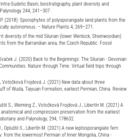
ntra-Sudetic Basin; biostratigraphy, plant diversity and
 Palynology 244, 241–307.
ch, P. (2018): Sporophytes of polysporangiate land plants from the
ically autonomous. – Nature Plants 4, 269–271.
lant diversity of the mid Silurian (lower Wenlock, Sheinwoodian)
nts from the Barrandian area, the Czech Republic. Fossil
., Kvaček J. (2020) Back to the Beginnings: The Silurian - Devonian
Communities. Nature through Time. Virtual field trips through
 J., Votočková Frojdová J. (2021) New data about three
uff of Wuda, Taiyuan Formation, earliest Permian, China. Review
uštil S., Weiming Z., Votočková Frojdová J., Libertín M. (2021) A
 in anatomical and compression preservation from the earliest
eobotany and Palynology, 294, 178632.
, Opluštil S., Libertín M. (2021) A new leptosporangiate fern
v. from the lowermost Permian of Inner Mongolia, China -