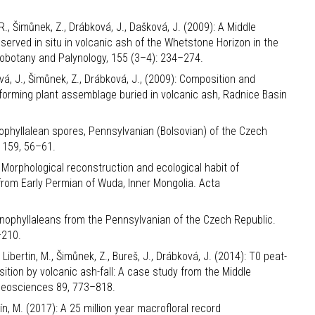
 A.R., Šimůnek, Z., Drábková, J., Dašková, J. (2009): A Middle
served in situ in volcanic ash of the Whetstone Horizon in the
eobotany and Palynology, 155 (3–4): 234–274.
šková, J., Šimůnek, Z., Drábková, J., (2009): Composition and
-forming plant assemblage buried in volcanic ash, Radnice Basin
henophyllalean spores, Pennsylvanian (Bolsovian) of the Czech
 159, 56–61.
3): Morphological reconstruction and ecological habit of
rom Early Permian of Wuda, Inner Mongolia. Acta
phenophyllaleans from the Pennsylvanian of the Czech Republic.
–210.
., Libertin, M., Šimůnek, Z., Bureš, J., Drábková, J. (2014): T0 peat-
tion by volcanic ash-fall: A case study from the Middle
 Geosciences 89, 773–818.
rtín, M. (2017): A 25 million year macrofloral record