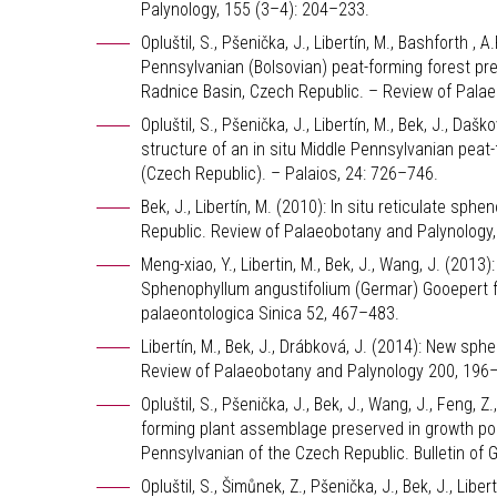
Palynology, 155 (3–4): 204–233.
Opluštil, S., Pšenička, J., Libertín, M., Bashforth ,
Pennsylvanian (Bolsovian) peat-forming forest pre
Radnice Basin, Czech Republic. – Review of Pala
Opluštil, S., Pšenička, J., Libertín, M., Bek, J., Da
structure of an in situ Middle Pennsylvanian peat
(Czech Republic). – Palaios, 24: 726–746.
Bek, J., Libertín, M. (2010): In situ reticulate sp
Republic. Review of Palaeobotany and Palynology,
Meng-xiao, Y., Libertin, M., Bek, J., Wang, J. (201
Sphenophyllum angustifolium (Germar) Gooepert f
palaeontologica Sinica 52, 467–483.
Libertín, M., Bek, J., Drábková, J. (2014): New s
Review of Palaeobotany and Palynology 200, 196
Opluštil, S., Pšenička, J., Bek, J., Wang, J., Feng, Z
forming plant assemblage preserved in growth posi
Pennsylvanian of the Czech Republic. Bulletin of
Opluštil, S., Šimůnek, Z., Pšenička, J., Bek, J., Libe