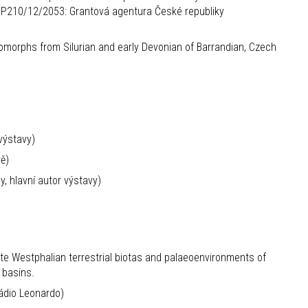
210/12/2053: Grantová agentura České republiky
omorphs from Silurian and early Devonian of Barrandian, Czech
výstavy)
ě)
, hlavní autor výstavy)
ate Westphalian terrestrial biotas and palaeoenvironments of
 basins.
Rádio Leonardo)