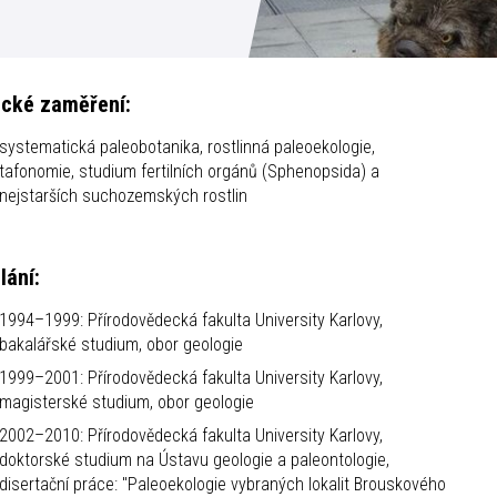
cké zaměření:
systematická paleobotanika, rostlinná paleoekologie,
tafonomie, studium fertilních orgánů (Sphenopsida) a
nejstarších suchozemských rostlin
lání:
1994–1999: Přírodovědecká fakulta University Karlovy,
bakalářské studium, obor geologie
1999–2001: Přírodovědecká fakulta University Karlovy,
magisterské studium, obor geologie
2002–2010: Přírodovědecká fakulta University Karlovy,
doktorské studium na Ústavu geologie a paleontologie,
disertační práce: "Paleoekologie vybraných lokalit Brouskového