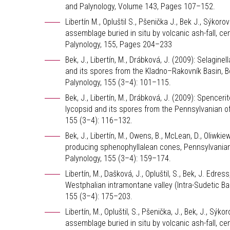
and Palynology, Volume 143, Pages 107–152.
Libertín M., Opluštil S., Pšenička J., Bek J., Sýko
assemblage buried in situ by volcanic ash-fall, c
Palynology, 155, Pages 204–233
Bek, J., Libertín, M., Drábková, J. (2009): Selagi
and its spores from the Kladno–Rakovník Basin, B
Palynology, 155 (3–4): 101–115.
Bek, J., Libertín, M., Drábková, J. (2009): Spence
lycopsid and its spores from the Pennsylvanian o
155 (3–4): 116–132.
Bek, J., Libertín, M., Owens, B., McLean, D., Oliwki
producing sphenophyllalean cones, Pennsylvanian
Palynology, 155 (3–4): 159–174.
Libertín, M., Dašková, J., Opluštil, S., Bek, J. Edr
Westphalian intramontane valley (Intra-Sudetic B
155 (3–4): 175–203.
Libertín, M., Opluštil, S., Pšenička, J., Bek, J., Sý
assemblage buried in situ by volcanic ash-fall, c