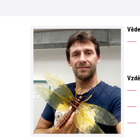
Věde
Vzdě