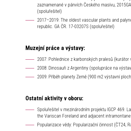
zaznamenané v pánvích Českého masívu, 2015GAP
(spoluřešitel)
2017–2019: The oldest vascular plants and palyn
republic. GA ČR. 17-03207S (spoluřešitel)
Muzejní práce a výstavy:
2007: Pohlednice z karbonských pralesů (kurátor 
2008: Dinosauři z Argentiny (spolupráce na výstav
2009: Příběh planety Země (900 m2 výstavní plochy
Ostatní aktivity v oboru:
Spoluřešitel v mezinárodním projektu IGCP 469. L
the Variscan Foreland and adjacent intramontane
Popularizace vědy: Popularizační činnost (ČT24, 