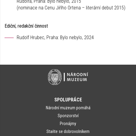
Rudolfa, Praha: Bylo nebylo, 2015
(nominace na Cenu Jiřího Ortena – literární debut 2015)
Ediční, redakční činnost
Rudolf Hrubec, Praha: Bylo nebylo, 2024
SPOLUPRÁCE
Národní muzeum pomáhá
Sponzorství
Pronájmy
Staňte se dobrovolníkem