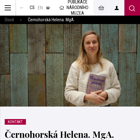
PUBLIKACE
muzeum
NÁRODNÍHO
CS
v českém
EN
znakovém
MUZEA
jazyce
Úvod
Černohorská Helena. MgA.
KONTAKT
Černohorská Helena. MgA.