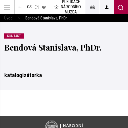
PUBLIKACE
muzeum
NÁRODNÍHO
CS
v českém
EN
znakovém
MUZEA
jazyce
Úvod
Bendová Stanislava, PhDr.
KONTAKT
Bendová Stanislava, PhDr.
katalogizátorka