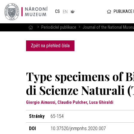
Národním
muzeum
PUBLIKACE
CS
v českém
EN
znakovém
jazyce
Periodické publikace
Journal of the National Museu
Zpět na přehled čísla
Type specimens of B
di Scienze Naturali (
Giorgio Aimassi, Claudio Pulcher, Luca Ghiraldi
Stránky
65-154
DOI
10.37520/jnmpnhs.2020.007