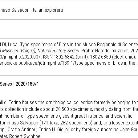
so Salvadori, Italian explorers
LDI, Luca. Type specimens of Birds in the Museo Regionale di Scienze
al Museum (Prague), Natural History Series
. Praha: Národní muzeum, 202
520/jnmpnhs.2020.007. ISSN 1802-6842 (print), 1802-6850 (electronic).
periodicke-publikace/jotnmpnhs/189-1/type-specimens-of-birds-in-the
 Series | 2020/189/1
 di Torino houses the ornithological collection formerly belonging to 
his collection includes about 20,500 specimens, mostly dating from t
gh number of type-specimens gives it great historical and scientific
Tommaso Salvadori (171 taxa, 282 specimens) and, to a lesser extent
ppi, Orazio Antinori, Enrico H. Giglioli or by foreign authors as John Gou
ater, Robert Swinhoe.