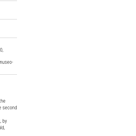
0,
-museo-
the
he second
, by
ld,