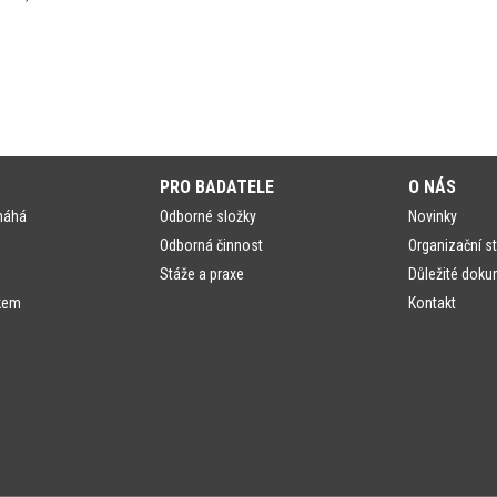
PRO BADATELE
O NÁS
máhá
Odborné složky
Novinky
Odborná činnost
Organizační st
Stáže a praxe
Důležité doku
kem
Kontakt