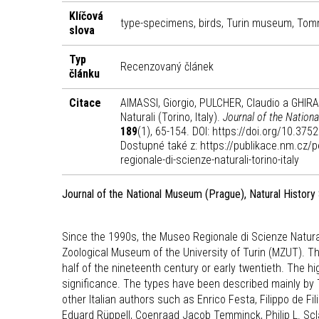
Klíčová
type-specimens, birds, Turin museum, Tomma
slova
Typ
Recenzovaný článek
článku
Citace
AIMASSI, Giorgio, PULCHER, Claudio a GHIRA
Naturali (Torino, Italy).
Journal of the Nation
189
(1), 65-154. DOI: https://doi.org/10.37
Dostupné také z: https://publikace.nm.cz/
regionale-di-scienze-naturali-torino-italy
Journal of the National Museum (Prague), Natural History
Since the 1990s, the Museo Regionale di Scienze Naturali
Zoological Museum of the University of Turin (MZUT). T
half of the nineteenth century or early twentieth. The hi
significance. The types have been described mainly by 
other Italian authors such as Enrico Festa, Filippo de Fili
Eduard Rüppell, Coenraad Jacob Temminck, Philip L. Scl