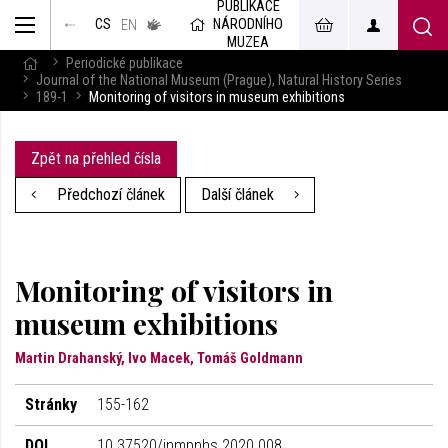
PUBLIKACE
muzeum
NÁRODNÍHO
CS
v českém
EN
znakovém
MUZEA
jazyce
Periodické publikace
Journal of the National Museum (Prague), Natural History Series
189-1
Monitoring of visitors in museum exhibitions
Zpět na přehled čísla
Předchozí článek
Další článek
Monitoring of visitors in
museum exhibitions
Martin Drahanský, Ivo Macek, Tomáš Goldmann
Stránky
155-162
DOI
10.37520/jnmpnhs.2020.008