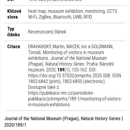
Klíčová
heat map, museum exhibition, monitoring, CCTV,
slova
Wi-Fi, ZigBee, Bluetooth, UWB, RFID
Typ
Recenzovaný článek
článku
Citace
DRAHANSKÝ, Martin, MACEK, Ivo a GOLDMANN,
Tomáš. Monitoring of visitors in museum
exhibitions.
Journal of the National Museum
(Prague), Natural History Series
. Praha: Národní
muzeum, 2020,
189
(1), 155-162. DOI:
https://doi.org/10.37520/jnmpnhs.2020.008. ISSN
1802-6842 (print), 1802-6850 (electronic).
Dostupné také z:
https://publikace.nm.cz/periodicke-
publikace/jotnmpnhs/189-1/monitoring-of-visitors-
in-museum-exhibitions
Journal of the National Museum (Prague), Natural History Series |
2020/189/1