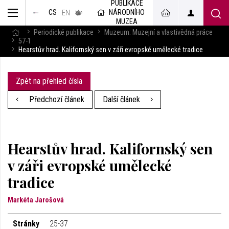
PUBLIKACE
muzeum
NÁRODNÍHO
CS
v českém
EN
znakovém
MUZEA
jazyce
Periodické publikace
Muzeum: Muzejní a vlastivědná práce
57-1
Hearstův hrad. Kalifornský sen v záři evropské umělecké tradice
Zpět na přehled čísla
Předchozí článek
Další článek
Hearstův hrad. Kalifornský sen
v záři evropské umělecké
tradice
Markéta Jarošová
Stránky
25-37