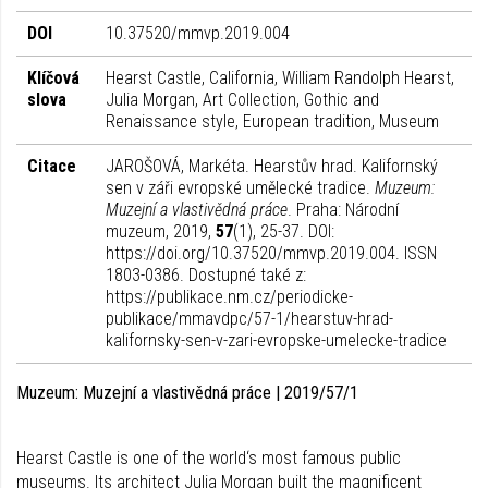
DOI
10.37520/mmvp.2019.004
Klíčová
Hearst Castle, California, William Randolph Hearst,
slova
Julia Morgan, Art Collection, Gothic and
Renaissance style, European tradition, Museum
Citace
JAROŠOVÁ, Markéta. Hearstův hrad. Kalifornský
sen v záři evropské umělecké tradice.
Muzeum:
Muzejní a vlastivědná práce
. Praha: Národní
muzeum, 2019,
57
(1), 25-37. DOI:
https://doi.org/10.37520/mmvp.2019.004. ISSN
1803-0386. Dostupné také z:
https://publikace.nm.cz/periodicke-
publikace/mmavdpc/57-1/hearstuv-hrad-
kalifornsky-sen-v-zari-evropske-umelecke-tradice
Muzeum: Muzejní a vlastivědná práce | 2019/57/1
Hearst Castle is one of the world‘s most famous public
museums. Its architect Julia Morgan built the magnificent