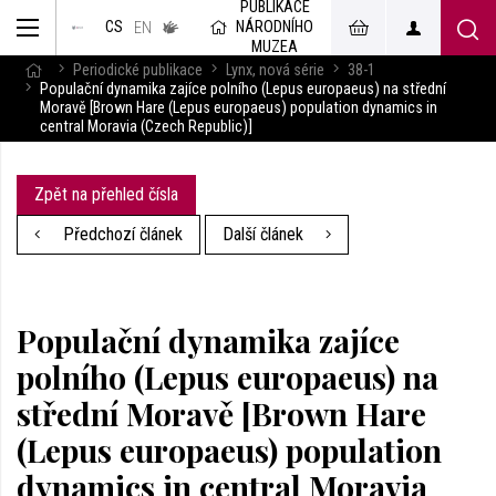
PUBLIKACE
muzeum
NÁRODNÍHO
CS
v českém
EN
znakovém
MUZEA
jazyce
Periodické publikace
Lynx, nová série
38-1
Populační dynamika zajíce polního (Lepus europaeus) na střední
Moravě [Brown Hare (Lepus europaeus) population dynamics in
central Moravia (Czech Republic)]
Zpět na přehled čísla
Předchozí článek
Další článek
Populační dynamika zajíce
polního (Lepus europaeus) na
střední Moravě [Brown Hare
(Lepus europaeus) population
dynamics in central Moravia