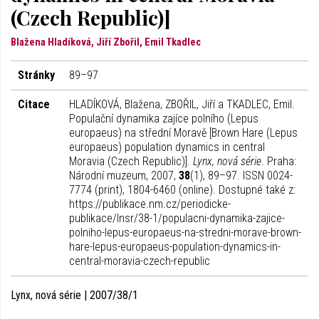
(Czech Republic)]
Blažena Hladíková, Jiří Zbořil, Emil Tkadlec
Stránky
89–97
Citace
HLADÍKOVÁ, Blažena, ZBOŘIL, Jiří a TKADLEC, Emil.
Populační dynamika zajíce polního (Lepus
europaeus) na střední Moravě [Brown Hare (Lepus
europaeus) population dynamics in central
Moravia (Czech Republic)].
Lynx, nová série
. Praha:
Národní muzeum, 2007,
38
(1), 89–97. ISSN 0024-
7774 (print), 1804-6460 (online). Dostupné také z:
https://publikace.nm.cz/periodicke-
publikace/lnsr/38-1/populacni-dynamika-zajice-
polniho-lepus-europaeus-na-stredni-morave-brown-
hare-lepus-europaeus-population-dynamics-in-
central-moravia-czech-republic
Lynx, nová série | 2007/38/1