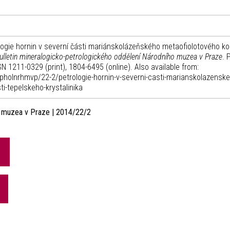
logie hornin v severní části mariánskolázeňského metaofiolotového k
ulletin mineralogicko-petrologického oddělení Národního muzea v Praze
. 
SN 1211-0329 (print), 1804-6495 (online). Also available from:
pholnrhmvp/22-2/petrologie-hornin-v-severni-casti-marianskolazenske
ti-tepelskeho-krystalinika
o muzea v Praze | 2014/22/2