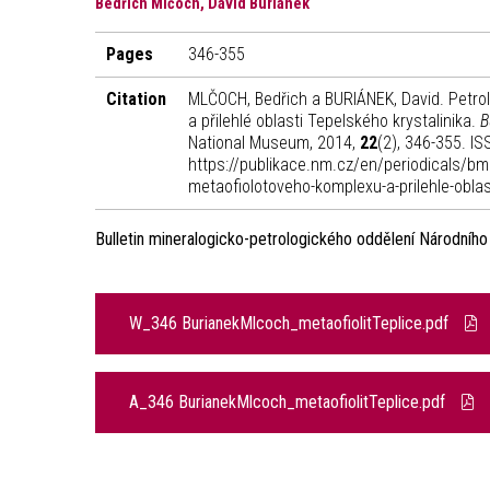
Bedřich Mlčoch, David Buriánek
Pages
346-355
Citation
MLČOCH, Bedřich a BURIÁNEK, David. Petro
a přilehlé oblasti Tepelského krystalinika.
B
National Museum, 2014,
22
(2), 346-355. IS
https://publikace.nm.cz/en/periodicals/bm
metaofiolotoveho-komplexu-a-prilehle-oblas
Bulletin mineralogicko-petrologického oddělení Národníh
W_346 BurianekMlcoch_metaofiolitTeplice.pdf
A_346 BurianekMlcoch_metaofiolitTeplice.pdf