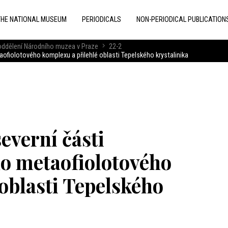
THE NATIONAL MUSEUM
PERIODICALS
NON-PERIODICAL PUBLICATION
 oddělení Národního muzea v Praze
22-2
ofiolotového komplexu a přilehlé oblasti Tepelského krystalinika
everní části
o metaofiolotového
oblasti Tepelského