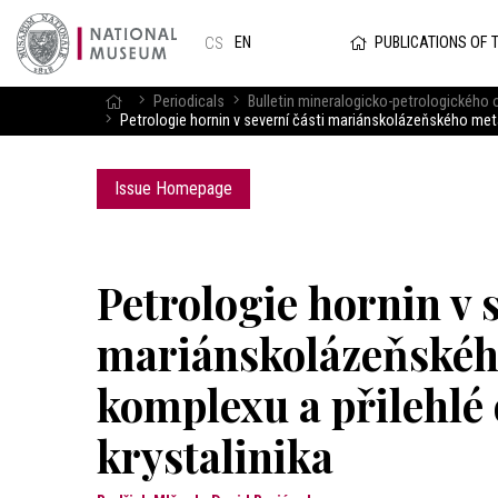
PUBLICATIONS OF 
EN
CS
Periodicals
Bulletin mineralogicko-petrologického
Petrologie hornin v severní části mariánskolázeňského meta
Issue Homepage
Petrologie hornin v s
mariánskolázeňskéh
komplexu a přilehlé 
krystalinika