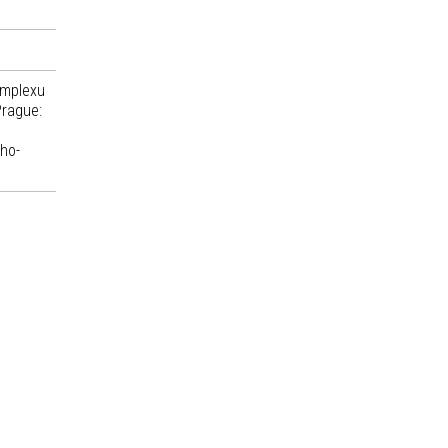
omplexu
Prague:
ho-