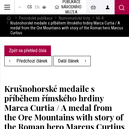
PUBLIKACE
muzeum
NÁRODNÍHO
CS
v českém
EN
znakovém
MUZEA
jazyce
Periodické publikace
Numismatické listy
66-4
Krušnohorské medaile s příběhem římského hrdiny Marca Curtia / A
medal from the Ore Mountains with story of the Roman hero Marcus
Curtius
Zpět na přehled čísla
Předchozí článek
Další článek
Krušnohorské medaile s
příběhem římského hrdiny
Marca Curtia / A medal from
the Ore Mountains with story of
the Roman hero Marcus Curtius