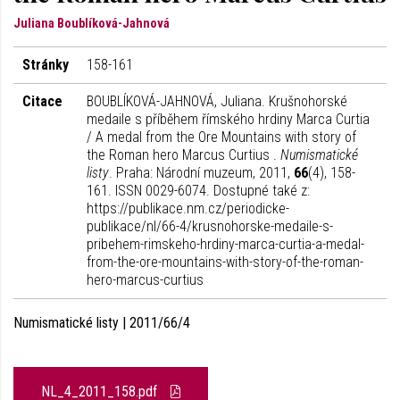
Juliana Boublíková-Jahnová
Stránky
158-161
Citace
BOUBLÍKOVÁ-JAHNOVÁ, Juliana. Krušnohorské
medaile s příběhem římského hrdiny Marca Curtia
/ A medal from the Ore Mountains with story of
the Roman hero Marcus Curtius .
Numismatické
listy
. Praha: Národní muzeum, 2011,
66
(4), 158-
161. ISSN 0029-6074. Dostupné také z:
https://publikace.nm.cz/periodicke-
publikace/nl/66-4/krusnohorske-medaile-s-
pribehem-rimskeho-hrdiny-marca-curtia-a-medal-
from-the-ore-mountains-with-story-of-the-roman-
hero-marcus-curtius
Numismatické listy | 2011/66/4
NL_4_2011_158.pdf