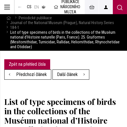
PUBLIKACE
muzeum
NÁRODNÍHO
CS
v českém
EN
znakovém
MUZEA
jazyce
Periodické publikace
Journal of the National Museum (Prague), Natural History Series
184-1
List of type specimens of birds in the collections of the Muséum
national d’Histoire naturelle (Paris, France). 25. Gruiformes
(Mesitornithidae, Turnicidae, Rallidae, Heliornithidae, Rhynochetidae
and Otididae)
Zpět na přehled čísla
Předchozí článek
Další článek
List of type specimens of birds
in the collections of the
Muséum national d’Histoire