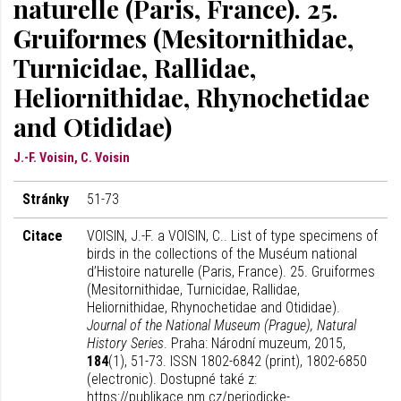
naturelle (Paris, France). 25.
Gruiformes (Mesitornithidae,
Turnicidae, Rallidae,
Heliornithidae, Rhynochetidae
and Otididae)
J.-F. Voisin, C. Voisin
Stránky
51-73
Citace
VOISIN, J.-F. a VOISIN, C.. List of type specimens of
birds in the collections of the Muséum national
d’Histoire naturelle (Paris, France). 25. Gruiformes
(Mesitornithidae, Turnicidae, Rallidae,
Heliornithidae, Rhynochetidae and Otididae).
Journal of the National Museum (Prague), Natural
History Series
. Praha: Národní muzeum, 2015,
184
(1), 51-73. ISSN 1802-6842 (print), 1802-6850
(electronic). Dostupné také z:
https://publikace.nm.cz/periodicke-