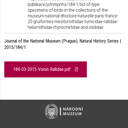
publikace/jotnmpnhs/184-1/list-of-type-
specimens-of-birds-in-the-collections-of-the-
museum-national-dhistoire-naturelle-paris-france-
25-gruiformes-mesitornithidae-turnicidae-rallidae-
heliornithidae-rhynochetidae-and-otididae
Journal of the National Museum (Prague), Natural History Series |
2015/184/1
184-03-2015-Voisin-Rallidae.pdf