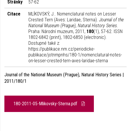
Stránky
57-62
Citace
MLÍKOVSKÝ, J.. Nomenclatural notes on Lesser
Crested Tern (Aves: Laridae, Sterna).
Journal of the
National Museum (Prague), Natural History Series
.
Praha: Národní muzeum, 2011,
180
(1), 57-62. ISSN
1802-6842 (print), 1802-6850 (electronic).
Dostupné také z:
https://publikace.nm.cz/periodicke-
publikace/jotnmpnhs/180-1/nomenclatural-notes-
on-lesser-crested-tern-aves-laridae-sterna
Journal of the National Museum (Prague), Natural History Series |
2011/180/1
180-2011-05-Mlikovsky-Sterna.pdf