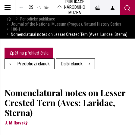
PUBLIKACE
muzeum
NÁRODNÍHO
CS
v českém
EN
znakovém
MUZEA
jazyce
Periodické publikace
Journal of the National Museum (Prague), Natural History Series
180-1
Nomenclatural notes on Lesser Crested Tern (Aves: Laridae, Sterna)
Zpět na přehled čísla
Předchozí článek
Další článek
Nomenclatural notes on Lesser
Crested Tern (Aves: Laridae,
Sterna)
J. Mlíkovský