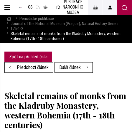
PUBLIKACE
muzeum
NÁRODNÍHO
CS
v českém
EN
znakovém
MUZEA
jazyce
Periodické publikace
Journal of the National Museum (Prague), Natural History Series
175-1-2
Skeletal remains of monks from the Kladruby Monastery, western
Bohemia (17th - 18th centuries)
Zpět na přehled čísla
Předchozí článek
Další článek
Skeletal remains of monks from
the Kladruby Monastery,
western Bohemia (17th - 18th
centuries)