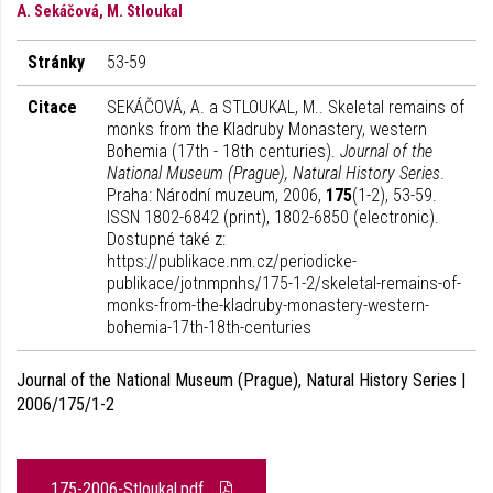
A. Sekáčová, M. Stloukal
Stránky
53-59
Citace
SEKÁČOVÁ, A. a STLOUKAL, M.. Skeletal remains of
monks from the Kladruby Monastery, western
Bohemia (17th - 18th centuries).
Journal of the
National Museum (Prague), Natural History Series
.
Praha: Národní muzeum, 2006,
175
(1-2), 53-59.
ISSN 1802-6842 (print), 1802-6850 (electronic).
Dostupné také z:
https://publikace.nm.cz/periodicke-
publikace/jotnmpnhs/175-1-2/skeletal-remains-of-
monks-from-the-kladruby-monastery-western-
bohemia-17th-18th-centuries
Journal of the National Museum (Prague), Natural History Series |
2006/175/1-2
175-2006-Stloukal.pdf