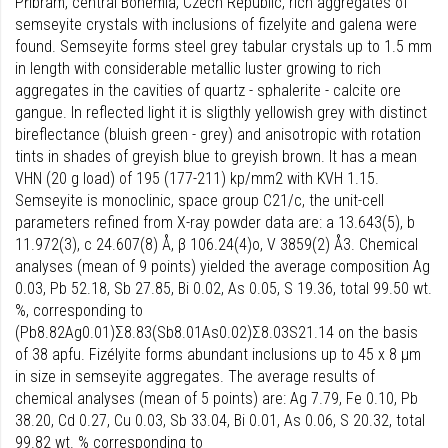
Příbram, central Bohemia, Czech Republic, rich aggregates of
semseyite crystals with inclusions of fizelyite and galena were
found. Semseyite forms steel grey tabular crystals up to 1.5 mm
in length with considerable metallic luster growing to rich
aggregates in the cavities of quartz - sphalerite - calcite ore
gangue. In reflected light it is sligthly yellowish grey with distinct
bireflectance (bluish green - grey) and anisotropic with rotation
tints in shades of greyish blue to greyish brown. It has a mean
VHN (20 g load) of 195 (177-211) kp/mm2 with KVH 1.15.
Semseyite is monoclinic, space group C21/c, the unit-cell
parameters refined from X-ray powder data are: a 13.643(5), b
11.972(3), c 24.607(8) Å, β 106.24(4)o, V 3859(2) Å3. Chemical
analyses (mean of 9 points) yielded the average composition Ag
0.03, Pb 52.18, Sb 27.85, Bi 0.02, As 0.05, S 19.36, total 99.50 wt.
%, corresponding to
(Pb8.82Ag0.01)Σ8.83(Sb8.01As0.02)Σ8.03S21.14 on the basis
of 38 apfu. Fizélyite forms abundant inclusions up to 45 x 8 μm
in size in semseyite aggregates. The average results of
chemical analyses (mean of 5 points) are: Ag 7.79, Fe 0.10, Pb
38.20, Cd 0.27, Cu 0.03, Sb 33.04, Bi 0.01, As 0.06, S 20.32, total
99.82 wt. % corresponding to