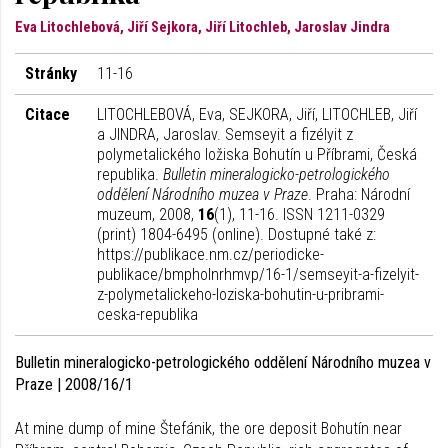
Eva Litochlebová, Jiří Sejkora, Jiří Litochleb, Jaroslav Jindra
Stránky
11-16
Citace
LITOCHLEBOVÁ, Eva, SEJKORA, Jiří, LITOCHLEB, Jiří
a JINDRA, Jaroslav. Semseyit a fizélyit z
polymetalického ložiska Bohutín u Příbrami, Česká
republika.
Bulletin mineralogicko-petrologického
oddělení Národního muzea v Praze
. Praha: Národní
muzeum, 2008,
16
(1), 11-16. ISSN 1211-0329
(print) 1804-6495 (online). Dostupné také z:
https://publikace.nm.cz/periodicke-
publikace/bmpholnrhmvp/16-1/semseyit-a-fizelyit-
z-polymetalickeho-loziska-bohutin-u-pribrami-
ceska-republika
Bulletin mineralogicko-petrologického oddělení Národního muzea v
Praze | 2008/16/1
At mine dump of mine Štefánik, the ore deposit Bohutín near