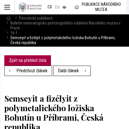
muzeum
PUBLIKACE NÁRODNÍHO
CS
v českém
EN
MUZEA
znakovém
jazyce
Periodické publikace
Bulletin mineralogicko-petrologického oddělení Národního muzea v
Praze
16-1
Semseyit a fizélyit z polymetalického ložiska Bohutín u Příbrami,
Česká republika
Zpět na přehled čísla
Předchozí článek
Další článek
Semseyit a fizélyit z
polymetalického ložiska
Bohutín u Příbrami, Česká
republika