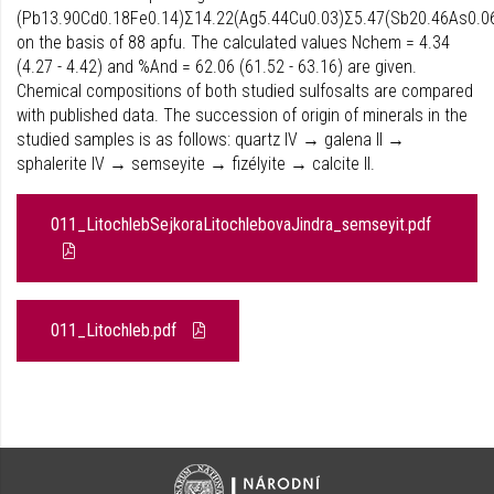
(Pb13.90Cd0.18Fe0.14)Σ14.22(Ag5.44Cu0.03)Σ5.47(Sb20.46As0.0
on the basis of 88 apfu. The calculated values Nchem = 4.34
(4.27 - 4.42) and %And = 62.06 (61.52 - 63.16) are given.
Chemical compositions of both studied sulfosalts are compared
with published data. The succession of origin of minerals in the
studied samples is as follows: quartz IV → galena II →
sphalerite IV → semseyite → fizélyite → calcite II.
011_LitochlebSejkoraLitochlebovaJindra_semseyit.pdf
011_Litochleb.pdf